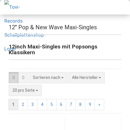
12" Pop & New Wave Maxi-Singles
12inch Maxi-Singles mit Popsongs
Klassikern
Sortieren nach
Alle Hersteller
20 pro Seite
1
2
3
4
5
6
7
8
9
»