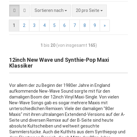
Sortieren nach
20 pro Seite
1
2
3
4
5
6
7
8
9
»
1
bis
20
(von insgesamt
165
)
12inch New Wave und Synthie-Pop Maxi
Klassiker
Vor allem der zu Beginn der 1980er Jahre in England
aufkommende New-Wave Sound sorgte mit für den
damaligen Boom der 12inch Vinyl Maxi-Single. Von vielen
New-Wave Songs gab es sogar mehrere Maxis mit
unterschiedlichen Remixen. Viele der damaligen "80er
Maxis" mit ihren ultralangen Extendend-Versions auf der A-
Seite und diversen Remixe auf der B-Seite sind heute
absolute Kultscheiben und weltweit gesuchte
Sammlerstücke. Auch die Kulthits aus dem Synthiepop und