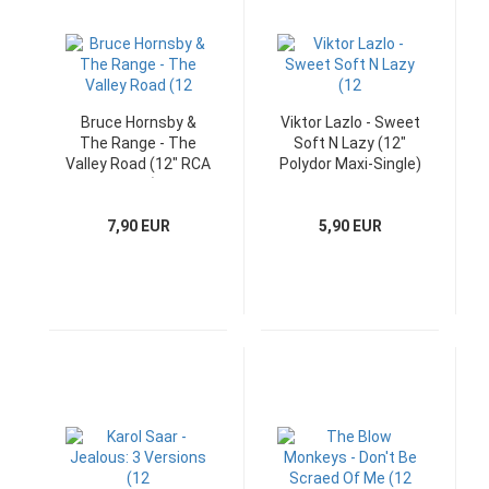
Bruce Hornsby &
Viktor Lazlo - Sweet
The Range - The
Soft N Lazy (12"
Valley Road (12" RCA
Polydor Maxi-Single)
Maxi)
7,90 EUR
5,90 EUR