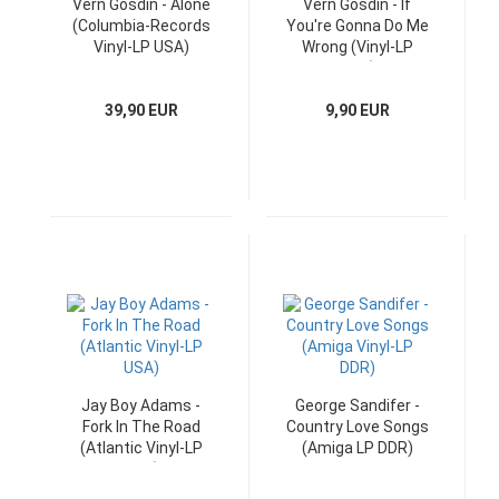
Vern Gosdin - Alone
Vern Gosdin - If
(Columbia-Records
You're Gonna Do Me
Vinyl-LP USA)
Wrong (Vinyl-LP
USA)
39,90 EUR
9,90 EUR
Jay Boy Adams -
George Sandifer -
Fork In The Road
Country Love Songs
(Atlantic Vinyl-LP
(Amiga LP DDR)
USA)