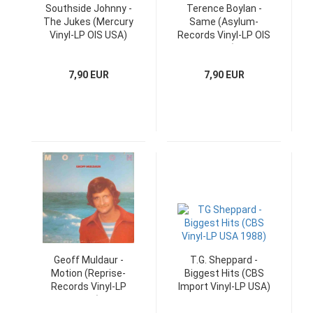
Southside Johnny -
Terence Boylan -
The Jukes (Mercury
Same (Asylum-
Vinyl-LP OIS USA)
Records Vinyl-LP OIS
USA)
7,90 EUR
7,90 EUR
Geoff Muldaur -
T.G. Sheppard -
Motion (Reprise-
Biggest Hits (CBS
Records Vinyl-LP
Import Vinyl-LP USA)
USA)