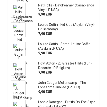
Pat Hollis - Daydreamer (Casablanca
Vinyl-LP USA)
9,90 EUR
Louise Goffin - Kid Blue (Asylum Vinyl-
LP Germany)
7,90 EUR
Louise Goffin - Same: Louise Goffin
(Asylum LP USA)
9,90 EUR
Hoyt Axton - 20 Greatest Hits (Fun-
Records LP Belgium)
7,90 EUR
John Cougar Mellencamp - The
Lonesome Jubilee (LP FOC)
9,90 EUR
Lonnie Donegan - Puttin On The Style
(Chrysalis LP FOC)