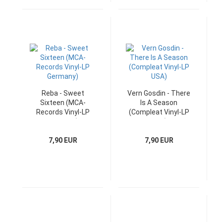
Reba - Sweet
Vern Gosdin - There
Sixteen (MCA-
Is A Season
Records Vinyl-LP
(Compleat Vinyl-LP
Germany)
USA)
7,90 EUR
7,90 EUR