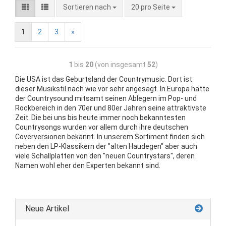
Sortieren nach
20 pro Seite
1
2
3
»
1
bis
20
(von insgesamt
52
)
Die USA ist das Geburtsland der Countrymusic. Dort ist
dieser Musikstil nach wie vor sehr angesagt. In Europa hatte
der Countrysound mitsamt seinen Ablegern im Pop- und
Rockbereich in den 70er und 80er Jahren seine attraktivste
Zeit. Die bei uns bis heute immer noch bekanntesten
Countrysongs wurden vor allem durch ihre deutschen
Coverversionen bekannt. In unserem Sortiment finden sich
neben den LP-Klassikern der "alten Haudegen" aber auch
viele Schallplatten von den "neuen Countrystars", deren
Namen wohl eher den Experten bekannt sind.
Neue Artikel