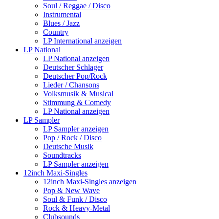
Soul / Reggae / Disco
Instrumental
Blues / Jazz
Country
LP International anzeigen
LP National
LP National anzeigen
Deutscher Schlager
Deutscher Pop/Rock
Lieder / Chansons
Volksmusik & Musical
Stimmung & Comedy
LP National anzeigen
LP Sampler
LP Sampler anzeigen
Pop / Rock / Disco
Deutsche Musik
Soundtracks
LP Sampler anzeigen
12inch Maxi-Singles
12inch Maxi-Singles anzeigen
Pop & New Wave
Soul & Funk / Disco
Rock & Heavy-Metal
Clubsounds