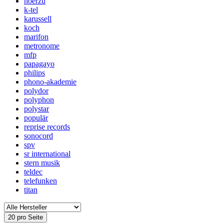
hoerzu
k-tel
karussell
koch
marifon
metronome
mfp
papagayo
philips
phono-akademie
polydor
polyphon
polystar
populär
reprise records
sonocord
spv
sr international
stern musik
teldec
telefunken
titan
20 pro Seite