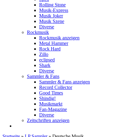
Rolling Stone
Musik-Express
Musik Joker
Musik Szene
Diverse
Rockmusik
Rockmusik anzeigen
Metal Hammer
Rock Hard
Zillo
eclipsed
Shark
Diverse
Sammler & Fans
Sammler & Fans anzeigen
Record Collector
Good Times
Shindig!
Musikmarkt
Fan-Magazine
Diverse
Zeitschriften anzeigen
Startseite
»
LP Sampler
»
Deutsche Musik