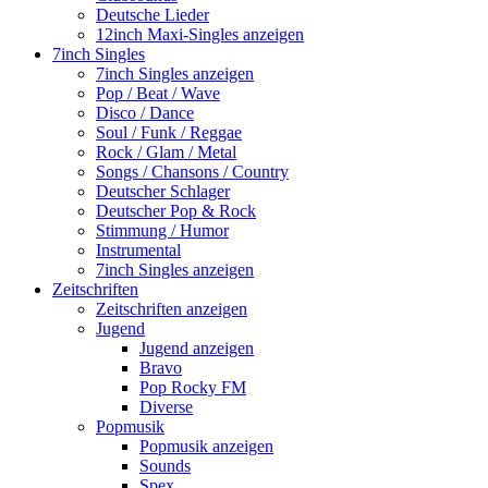
Deutsche Lieder
12inch Maxi-Singles anzeigen
7inch Singles
7inch Singles anzeigen
Pop / Beat / Wave
Disco / Dance
Soul / Funk / Reggae
Rock / Glam / Metal
Songs / Chansons / Country
Deutscher Schlager
Deutscher Pop & Rock
Stimmung / Humor
Instrumental
7inch Singles anzeigen
Zeitschriften
Zeitschriften anzeigen
Jugend
Jugend anzeigen
Bravo
Pop Rocky FM
Diverse
Popmusik
Popmusik anzeigen
Sounds
Spex