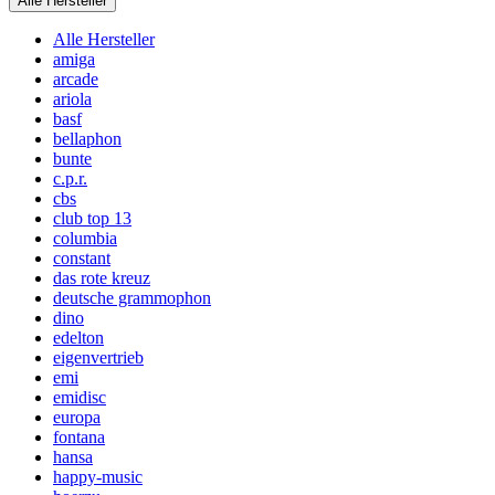
Alle Hersteller
Alle Hersteller
amiga
arcade
ariola
basf
bellaphon
bunte
c.p.r.
cbs
club top 13
columbia
constant
das rote kreuz
deutsche grammophon
dino
edelton
eigenvertrieb
emi
emidisc
europa
fontana
hansa
happy-music