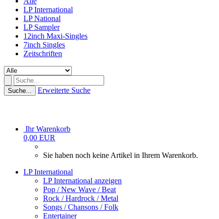
Alle
LP International
LP National
LP Sampler
12inch Maxi-Singles
7inch Singles
Zeitschriften
Erweiterte Suche
Suche...
Ihr Warenkorb
0,00 EUR
Sie haben noch keine Artikel in Ihrem Warenkorb.
LP International
LP International anzeigen
Pop / New Wave / Beat
Rock / Hardrock / Metal
Songs / Chansons / Folk
Entertainer