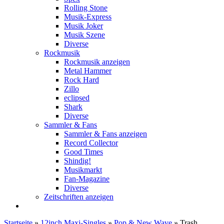
Rolling Stone
Musik-Express
Musik Joker
Musik Szene
Diverse
Rockmusik
Rockmusik anzeigen
Metal Hammer
Rock Hard
Zillo
eclipsed
Shark
Diverse
Sammler & Fans
Sammler & Fans anzeigen
Record Collector
Good Times
Shindig!
Musikmarkt
Fan-Magazine
Diverse
Zeitschriften anzeigen
Startseite
»
12inch Maxi-Singles
»
Pop & New Wave
»
Trash