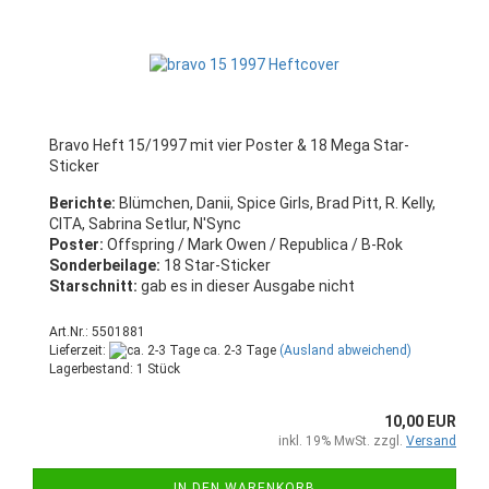
Bravo Heft 15/1997 mit vier Poster & 18 Mega Star-
Sticker
Berichte:
Blümchen, Danii, Spice Girls, Brad Pitt, R. Kelly,
CITA, Sabrina Setlur, N'Sync
Poster:
Offspring / Mark Owen / Republica / B-Rok
Sonderbeilage:
18 Star-Sticker
Starschnitt:
gab es in dieser Ausgabe nicht
Art.Nr.: 5501881
Lieferzeit:
ca. 2-3 Tage
(Ausland abweichend)
Lagerbestand: 1 Stück
10,00 EUR
inkl. 19% MwSt. zzgl.
Versand
IN DEN WARENKORB