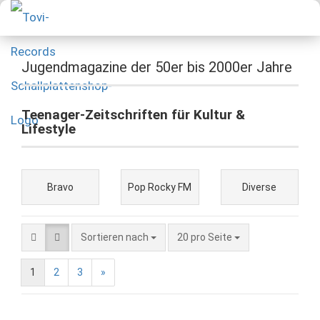
Jugendmagazine der 50er bis 2000er Jahre
Teenager-Zeitschriften für Kultur &
Lifestyle
Bravo
Pop Rocky FM
Diverse
Sortieren nach
20 pro Seite
1
2
3
»