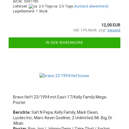
Art.Nr.: 5501785
Lieferzeit:
ca. 2-3 Tage
(Ausland abweichend)
Lagerbestand: 1 Stück
12,00 EUR
inkl. 19% MwSt. zzgl.
Versand
IN DEN WARENKORB
Bravo Heft 23/1994 mit East-17/Kelly Family Mega-
Poster
Berichte:
Salt N Pepa, Kelly Family, Mark Owen,
Lucilectric, Marc-Kevin Goellner, 2 Unlimited, Mr. Big, Dr.
Alban
Poster:
Bon Jovi / Johnny Depp / Take That / Ayrton