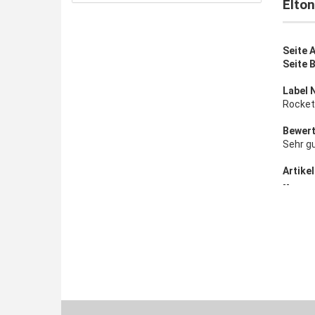
Elton
Seite A
Seite 
Label 
Rocket
Bewert
Sehr g
Artikel
--