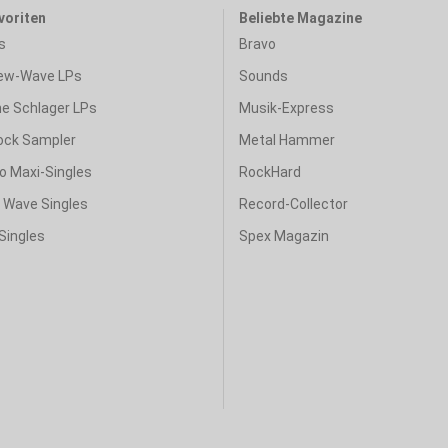
voriten
Beliebte Magazine
s
Bravo
ew-Wave LPs
Sounds
e Schlager LPs
Musik-Express
ock Sampler
Metal Hammer
o Maxi-Singles
RockHard
& Wave Singles
Record-Collector
Singles
Spex Magazin