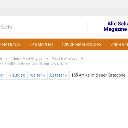
Alle Sch
Sprache auswähl
Magazine 
P NATIONAL
LP SAMPLER
12INCH MAXI-SINGLES
7INCH SI
»
»
»
te
12inch Maxi-Singles
Pop & New Wave
hn & Millie Jackson - Act Of War: 3 & 4 (12")
ter
« zurück
weiter »
Letzter »
165
Artikel in dieser Kategorie
Konto
Pass