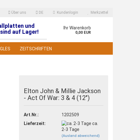
Über uns
DE
Kundenlogin
Merkzettel
allplatten und
en
Ihr Warenkorb
sind auf Lager!
0,00 EUR
NGLES
ZEITSCHRIFTEN
Elton John & Millie Jackson
- Act Of War: 3 & 4 (12")
 erstellen
wort vergessen?
Art.Nr.:
1202509
Lieferzeit:
ca.
2-3 Tage
(Ausland abweichend)