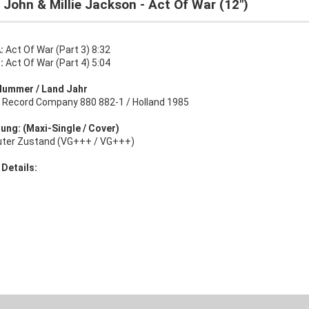
 John & Millie Jackson - Act Of War (12")
:
Act Of War (Part 3) 8:32
B:
Act Of War (Part 4) 5:04
Nummer / Land Jahr
 Record Company 880 882-1 / Holland 1985
ung: (Maxi-Single / Cover)
uter Zustand (VG+++ / VG+++)
 Details: