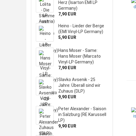
Herz (Isarton EMI LP
Germany)
7,90 EUR
Heino - Lieder der Berge
(EMI Vinyl-LP Germany)
5,90 EUR
Hans Moser - Same:
Hans Moser (Marcato
Vinyl-LP Germany)
7,90 EUR
Slavko Avsenik - 25
Jahre: Überall sind wir
Zuhaus (DLP)
9,90 EUR
Peter Alexander - Saison
in Salzburg (RE Karussell
LP)
9,90 EUR