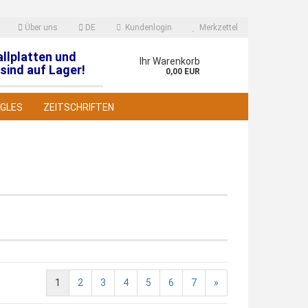
Über uns
DE
Kundenlogin
Merkzettel
allplatten und
en
Ihr Warenkorb
sind auf Lager!
0,00 EUR
NGLES
ZEITSCHRIFTEN
 erstellen
wort vergessen?
1
2
3
4
5
6
7
»