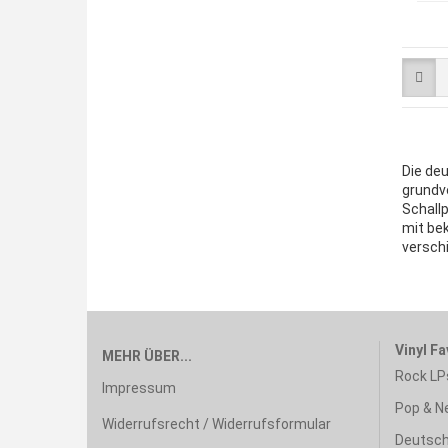
Die deu
grundve
Schallp
mit be
versch
Vinyl Fa
MEHR ÜBER...
Rock LP
Impressum
Pop & N
Widerrufsrecht / Widerrufsformular
Deutsch