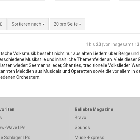
Sortieren nach
20 pro Seite
1
bis
20
(von insgesamt
13
tsche Volksmusik besteht nicht nur aus alten Liedern über Berge und 
rschiedene Musikstile und inhaltliche Themenfelder an. Viele dieser 
latten wieder: Seemannslieder, Shanties, traditionelle Volkslieder, W
kannten Melodien aus Musicals und Operetten sowie die vor allem in d
iedenen Orchestern.
voriten
Beliebte Magazine
s
Bravo
ew-Wave LPs
Sounds
e Schlager LPs
Musik-Express