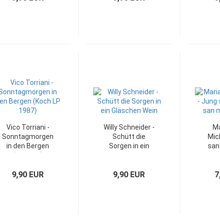
Vico Torriani -
Willy Schneider -
Ma
Sonntagmorgen
Schütt die
Mic
in den Bergen
Sorgen in ein
san
(Koch LP)
Gläschen Wein
san
(LP)
9,90 EUR
9,90 EUR
7