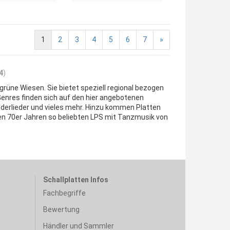
1
2
3
4
5
6
7
»
4
)
grüne Wiesen. Sie bietet speziell regional bezogen
Genres finden sich auf den hier angebotenen
anderlieder und vieles mehr. Hinzu kommen Platten
en 70er Jahren so beliebten LPS mit Tanzmusik von
Schallplatten Infos
Fachbegriffe
Bewertung
Händler und Sammler