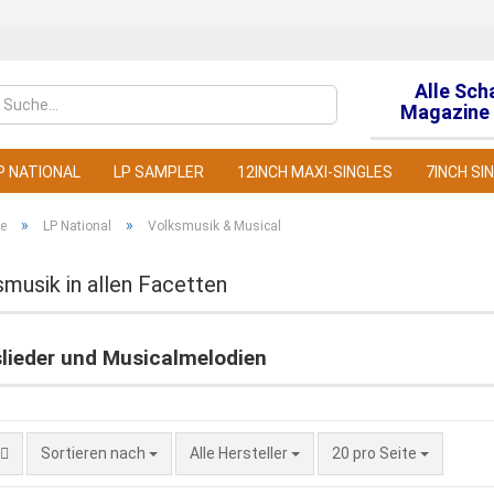
Alle Sch
Sprache auswähl
Magazine 
P NATIONAL
LP SAMPLER
12INCH MAXI-SINGLES
7INCH SI
»
»
te
LP National
Volksmusik & Musical
musik in allen Facetten
Konto
slieder und Musicalmelodien
Pass
Sortieren nach
Alle Hersteller
20 pro Seite