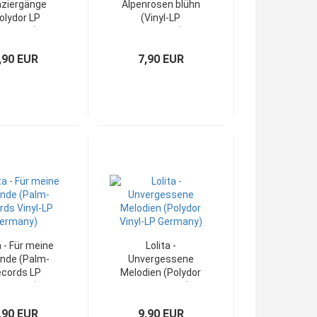
ziergänge
Alpenrosen blühn
olydor LP
(Vinyl-LP
ermany)
Germany)
,90 EUR
7,90 EUR
a - Für meine
Lolita -
nde (Palm-
Unvergessene
cords LP
Melodien (Polydor
ermany)
LP Germany)
,90 EUR
9,90 EUR