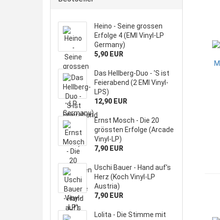
Heino - Seine grossen
Erfolge 4 (EMI Vinyl-LP
Germany)
5,90 EUR
Das Hellberg-Duo - 'S ist
Feierabend (2 EMI Vinyl-
LPS)
12,90 EUR
Ernst Mosch - Die 20
grössten Erfolge (Arcade
Vinyl-LP)
7,90 EUR
Uschi Bauer - Hand auf's
Herz (Koch Vinyl-LP
Austria)
7,90 EUR
Lolita - Die Stimme mit