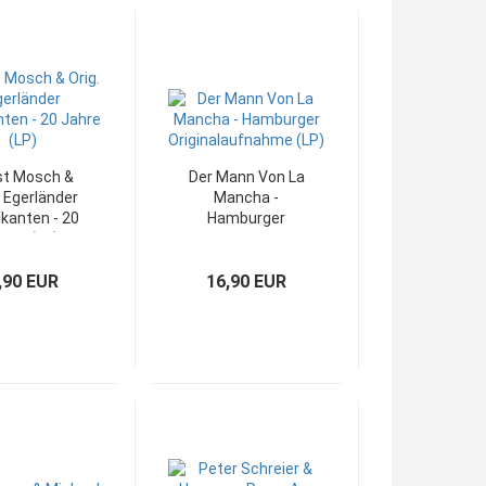
st Mosch &
Der Mann Von La
. Egerländer
Mancha -
kanten - 20
Hamburger
ahre (LP)
Originalaufnahme
(LP)
,90 EUR
16,90 EUR