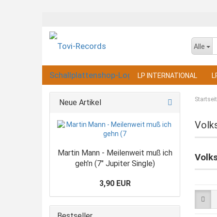
Alle
LP INTERNATIONAL
L
Startsei
Neue Artikel
Volks
Martin Mann - Meilenweit muß ich
Volk
geh'n (7" Jupiter Single)
3,90 EUR
Bestseller