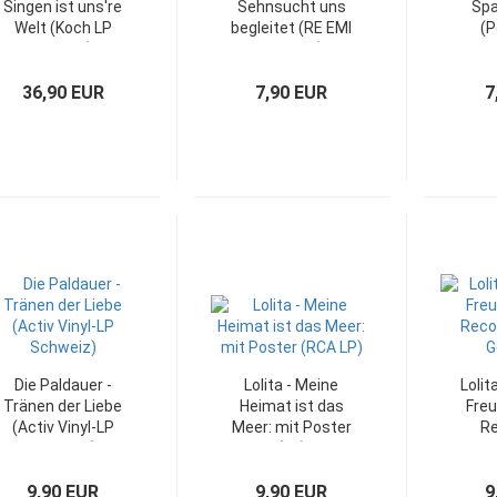
Singen ist uns're
Sehnsucht uns
Spa
Welt (Koch LP
begleitet (RE EMI
(P
Austria)
Vinyl-LP)
G
36,90 EUR
7,90 EUR
7
Die Paldauer -
Lolita - Meine
Lolit
Tränen der Liebe
Heimat ist das
Freu
(Activ Vinyl-LP
Meer: mit Poster
Re
Schweiz)
(LP)
G
9,90 EUR
9,90 EUR
9