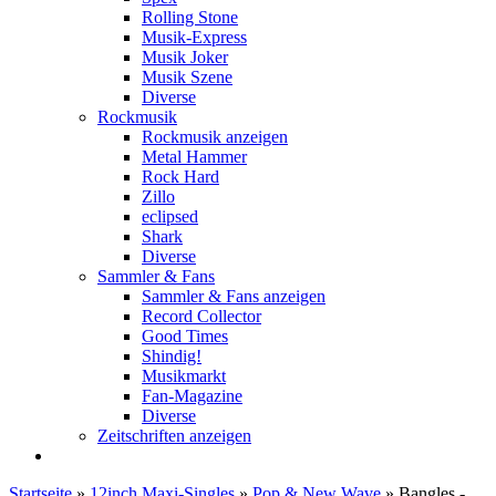
Rolling Stone
Musik-Express
Musik Joker
Musik Szene
Diverse
Rockmusik
Rockmusik anzeigen
Metal Hammer
Rock Hard
Zillo
eclipsed
Shark
Diverse
Sammler & Fans
Sammler & Fans anzeigen
Record Collector
Good Times
Shindig!
Musikmarkt
Fan-Magazine
Diverse
Zeitschriften anzeigen
Startseite
»
12inch Maxi-Singles
»
Pop & New Wave
»
Bangles -