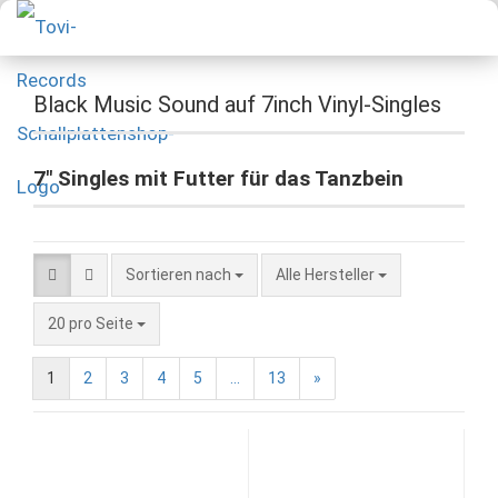
Black Music Sound auf 7inch Vinyl-Singles
7" Singles mit Futter für das Tanzbein
Sortieren nach
Alle Hersteller
20 pro Seite
1
2
3
4
5
...
13
»