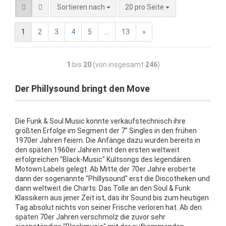
Sortieren nach
20 pro Seite
1
2
3
4
5
...
13
»
1
bis
20
(von insgesamt
246
)
Der Phillysound bringt den Move
Die Funk & Soul Music konnte verkaufstechnisch ihre
größten Erfolge im Segment der 7" Singles in den frühen
1970er Jahren feiern. Die Anfänge dazu wurden bereits in
den späten 1960er Jahren mit den ersten weltweit
erfolgreichen "Black-Music" Kultsongs des legendären
Motown Labels gelegt. Ab Mitte der 70er Jahre eroberte
dann der sogenannte "Phillysound" erst die Discotheken und
dann weltweit die Charts. Das Tolle an den Soul & Funk
Klassikern aus jener Zeit ist, das ihr Sound bis zum heutigen
Tag absolut nichts von seiner Frische verloren hat. Ab den
späten 70er Jahren verschmolz die zuvor sehr