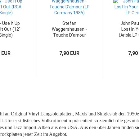
 Use It Up
Stefan
John Pau
It Out (12"
Waggershausen -
Lost In 
Single)
Touche D'amour
(Ariola L
(Vinyl-LP Germany)
0 EUR
7,90 EUR
7,90
l an Original Vinyl Langspielplatten, Maxis und Singles ab den 1950e
lt.
Unser stilistisches Vollsortiment repräsentiert so ziemlich die ges
ues und Jazz Import-Alben aus den USA. Aus den 60er Jahren finden sic
rockplatten jener Zeit im Angebot.