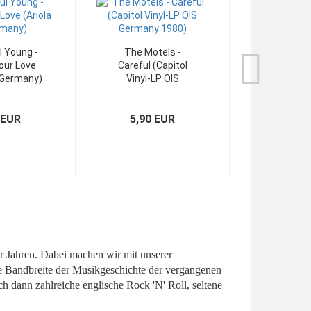
l Young -
The Motels -
Mud - Shak
Your Love
Careful (Capitol
(7" Philip
P Germany)
Vinyl-LP OIS
Single G
Germany)
 EUR
5,90 EUR
3,90
r Jahren. Dabei machen wir mit unserer
amte Bandbreite der Musikgeschichte der vergangenen
h dann zahlreiche englische Rock 'N' Roll, seltene