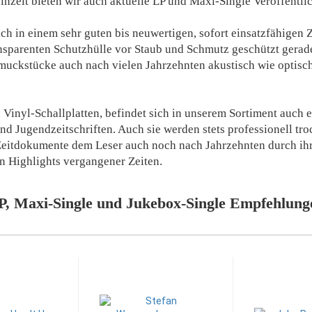
inzelt bieten wir auch aktuelle LP und Maxi-Single Veröffentl
ch in einem sehr guten bis neuwertigen, sofort einsatzfähigen Z
ransparenten Schutzhülle vor Staub und Schmutz geschützt gera
muckstücke auch nach vielen Jahrzehnten akustisch wie optisc
Vinyl-Schallplatten, befindet sich in unserem Sortiment auch ei
 Jugendzeitschriften. Auch sie werden stets professionell tro
 Zeitdokumente dem Leser auch noch nach Jahrzehnten durch ihr
en Highlights vergangener Zeiten.
P, Maxi-Single und Jukebox-Single Empfehlung