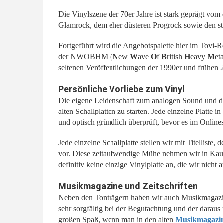
Die Vinylszene der 70er Jahre ist stark geprägt vo
Glamrock, dem eher düsteren Progrock sowie den s
Fortgeführt wird die Angebotspalette hier im Tovi
der NWOBHM (
N
ew
W
ave
O
f
B
ritish
H
eavy
M
et
seltenen Veröffentlichungen der 1990er und frühen 2
Persönliche Vorliebe zum Vinyl
Die eigene Leidenschaft zum analogen Sound und die
alten Schallplatten zu starten. Jede einzelne Platte
und optisch gründlich überprüft, bevor es im Onlin
Jede einzelne Schallplatte stellen wir mit Titellist
vor. Diese zeitaufwendige Mühe nehmen wir in Kauf
definitiv keine einzige Vinylplatte an, die wir nich
Musikmagazine und Zeitschriften
Neben den Tonträgern haben wir auch Musikmagazine
sehr sorgfältig bei der Begutachtung und der daraus
großen Spaß, wenn man in den alten
Musikmagazi