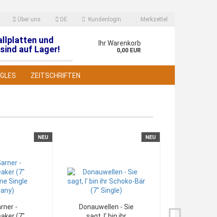
Über uns
DE
Kundenlogin
Merkzettel
allplatten und
en
Ihr Warenkorb
sind auf Lager!
0,00 EUR
NGLES
ZEITSCHRIFTEN
NEU
NEU
 erstellen
wort vergessen?
arner -
Donauwellen - Sie
Roland Kai
aker (7"
sagt, I' bin ihr
oder gar n