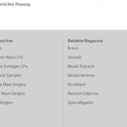
terlichen Planung.
voriten
Beliebte Magazine
s
Bravo
ew-Wave LPs
Sounds
e Schlager LPs
Musik-Express
ock Sampler
Metal Hammer
o Maxi-Singles
RockHard
& Wave Singles
Record-Collector
Singles
Spex Magazin