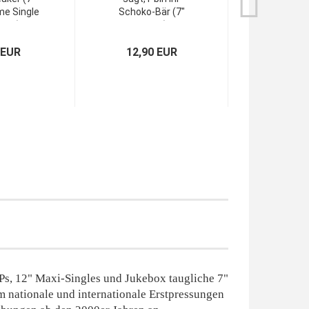
e Single
Schoko-Bär (7"
Hansa Viny
any)
Single)
 EUR
12,90 EUR
5,90
LPs, 12" Maxi-Singles und Jukebox taugliche 7"
m nationale und internationale Erstpressungen