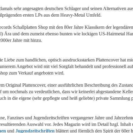
m damals sehr angesagten deutschen Schlager und seinen Alternativen a
tilprägenden ersten LPs aus dem Heavy-Metal Umfeld.
-Records Schallplatten Shop mit den 80er Jahre Klassikern der legend
al) Ära und dem zumeist ebenso bunten wie lockigen US-Hairmetal Ha
000er Jahre mit hinzu.
 Liebe zum handlichen, optisch ausdrucksstarken Plattencover hat mich
 in unserem Angebot wird mit viel Sorgfalt behandelt und professionell 
eshop zum Verkauf angeboten wird.
e, dem Original Plattencover, einer ausführlichen Beschreibung des Zust
 um nochmals zu verdeutlichen, dass wir keinerlei abgestandene Kelle
t auch in die eigene (sehr gepflegte und heiß geliebte) private Sammlu
, Fanzines und Jugendzeitschriften vergangener Jahre und Jahrzehnte 
 resultierenden Auswahl vor. Jedes Magazin wird im Detail bzgl. Inhalt
nen
und
Jugendzeitschriften
blättert und förmlich den Spirit der 60er