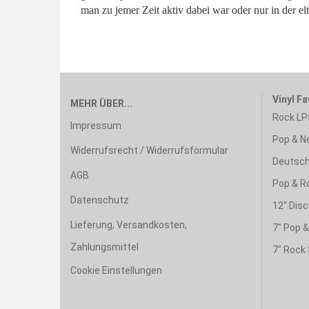
man zu jemer Zeit aktiv dabei war oder nur in der el
Vinyl Fa
MEHR ÜBER...
Rock LP
Impressum
Pop & N
Widerrufsrecht / Widerrufsformular
Deutsch
AGB
Pop & R
Datenschutz
12" Disc
Lieferung, Versandkosten,
7" Pop 
Zahlungsmittel
7" Rock 
Cookie Einstellungen