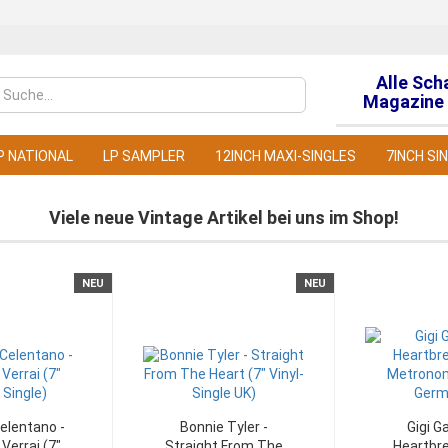
Alle Sch
Sprache auswähl
Magazine 
P NATIONAL
LP SAMPLER
12INCH MAXI-SINGLES
7INCH SI
Viele neue Vintage Artikel bei uns im Shop!
NEU
NEU
Konto
Pass
elentano -
Bonnie Tyler -
Gigi G
Verrai (7"
Straight From The
Heartbre