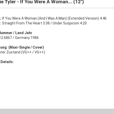
e Tyler - If You Were A Woman... (12")
:
If You Were A Woman (And I Was A Man) (Extended Version) 4:46
B:
Straight From The Heart 3:38 / Under Suspicion 4:20
Nummer / Land Jahr
12.6867 / Germany 1986
ung: (Maxi-Single / Cover)
uter Zustand (VG++ / VG++)
 Details: