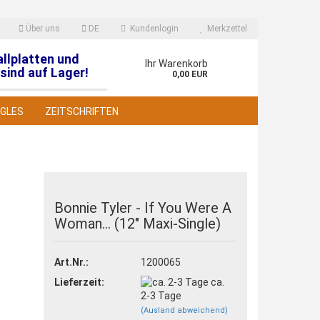
Über uns
DE
Kundenlogin
Merkzettel
allplatten und
en
Ihr Warenkorb
sind auf Lager!
0,00 EUR
NGLES
ZEITSCHRIFTEN
Bonnie Tyler - If You Were A
Woman... (12" Maxi-Single)
 erstellen
wort vergessen?
Art.Nr.:
1200065
Lieferzeit:
ca.
2-3 Tage
(Ausland abweichend)