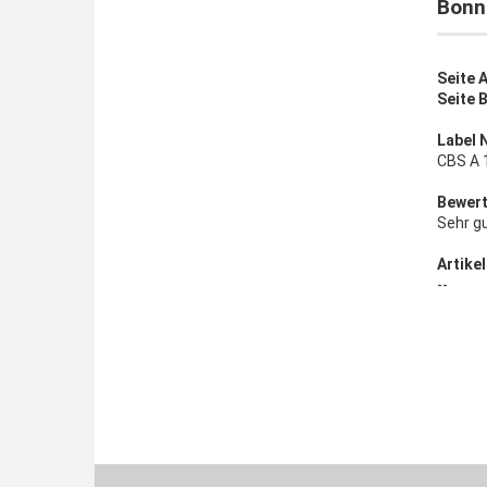
Bonni
Seite A
Seite 
Label 
CBS A 
Bewert
Sehr g
Artikel
--