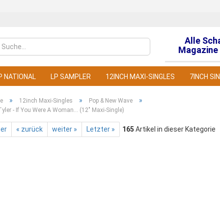
Alle Sch
Sprache auswähl
Magazine 
P NATIONAL
LP SAMPLER
12INCH MAXI-SINGLES
7INCH SI
»
»
»
te
12inch Maxi-Singles
Pop & New Wave
yler - If You Were A Woman... (12" Maxi-Single)
ter
« zurück
weiter »
Letzter »
165
Artikel in dieser Kategorie
Konto
Pass