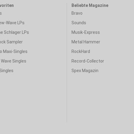
voriten
Beliebte Magazine
s
Bravo
ew-Wave LPs
Sounds
e Schlager LPs
Musik-Express
ock Sampler
Metal Hammer
o Maxi-Singles
RockHard
& Wave Singles
Record-Collector
Singles
Spex Magazin