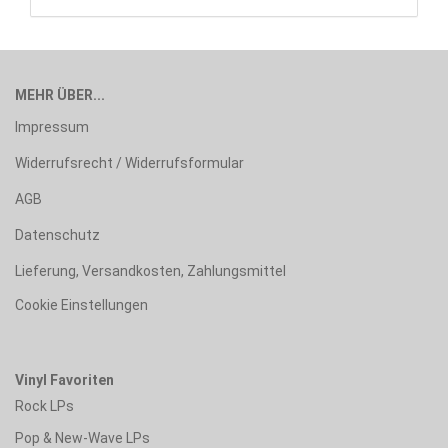
MEHR ÜBER...
Impressum
Widerrufsrecht / Widerrufsformular
AGB
Datenschutz
Lieferung, Versandkosten, Zahlungsmittel
Cookie Einstellungen
Vinyl Favoriten
Rock LPs
Pop & New-Wave LPs