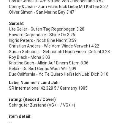
Costa Cordalis - Am Strand Von Griechenland 3:52
Conny & Jean - Zum Frühstück Liebe Mit Kaffee 3:27
Oliver Simon - San Marino Bay 3:47
Seite B:
Ute Geller - Guten Tag Regenbogen 3:28
Howard Carpendale - Shine On 3:26
Ingrid Peters - Noch Eine Nacht 3:59
Christian Anders - Wie Vom Winde Verweht 4:22
Susan Schubert - Sehnsucht Nach Einem Gefühl 3:28
Roy Black - Mona 3:03
Kristina Bach - Allein Auf Einem Stern 3:36
Relax - Du Bist Genau Was I Will 4:09
Duo California - Yo Te Quiero Heißt Ich Lieb' Dich 3:10
Label Nummer / Land Jahr
SR International 42 328 5 / Germany 1985
rating: (Record / Cover)
Sehr guter Zustand (VG++ / VG++)
item detail:
--