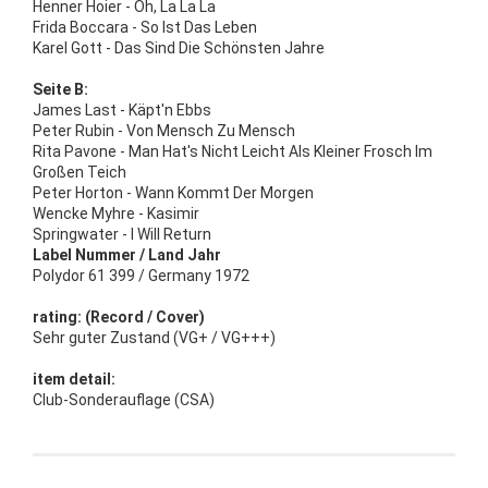
Henner Hoier - Oh, La La La
Frida Boccara - So Ist Das Leben
Karel Gott - Das Sind Die Schönsten Jahre
Seite B:
James Last - Käpt'n Ebbs
Peter Rubin - Von Mensch Zu Mensch
Rita Pavone - Man Hat's Nicht Leicht Als Kleiner Frosch Im
Großen Teich
Peter Horton - Wann Kommt Der Morgen
Wencke Myhre - Kasimir
Springwater - I Will Return
Label Nummer / Land Jahr
Polydor 61 399 / Germany 1972
rating: (Record / Cover)
Sehr guter Zustand (VG+ / VG+++)
item detail:
Club-Sonderauflage (CSA)