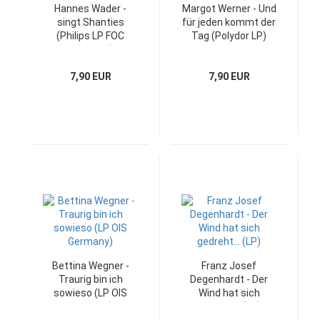
Hannes Wader -
Margot Werner - Und
singt Shanties
für jeden kommt der
(Philips LP FOC
Tag (Polydor LP)
Germany)
7,90 EUR
7,90 EUR
Bettina Wegner -
Franz Josef
Traurig bin ich
Degenhardt - Der
sowieso (LP OIS
Wind hat sich
Germany)
gedreht... (LP)