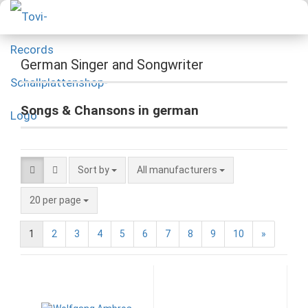
German Singer and Songwriter
Songs & Chansons in german
Sort by
All manufacturers
20 per page
1
2
3
4
5
6
7
8
9
10
»