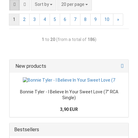
Sort by
20 per page
1
2
3
4
5
6
7
8
9
10
»
1
to
20
(from a total of
186
)
New products
Bonnie Tyler - I Believe In Your Sweet Love (7" RCA
Single)
3,90 EUR
Bestsellers