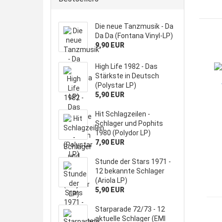
Die neue Tanzmusik - Da
Da Da (Fontana Vinyl-LP)
9,90 EUR
High Life 1982 - Das
Stärkste in Deutsch
(Polystar LP)
5,90 EUR
Hit Schlagzeilen -
Schlager und Pophits
1980 (Polydor LP)
7,90 EUR
Stunde der Stars 1971 -
12 bekannte Schlager
(Ariola LP)
5,90 EUR
Starparade 72/73 - 12
aktuelle Schlager (EMI