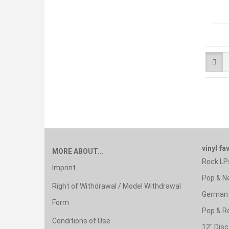
vinyl fa
MORE ABOUT...
Rock LP
Imprint
Pop & N
Right of Withdrawal / Model Withdrawal
German 
Form
Pop & R
Conditions of Use
12" Disc