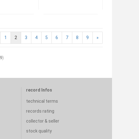
1
2
3
4
5
6
7
8
9
»
9
)
record Infos
technical terms
records rating
collector & seller
stock quality