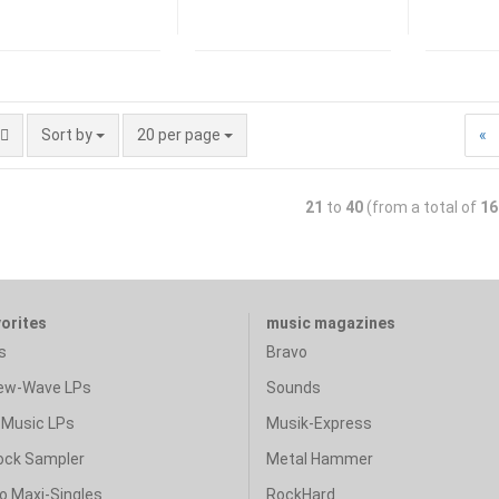
Sort by
20 per page
«
21
to
40
(from a total of
16
vorites
music magazines
s
Bravo
ew-Wave LPs
Sounds
Music LPs
Musik-Express
ock Sampler
Metal Hammer
o Maxi-Singles
RockHard