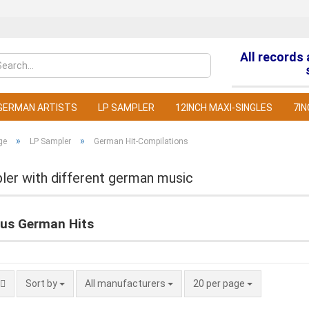
All records
Change la
GERMAN ARTISTS
LP SAMPLER
12INCH MAXI-SINGLES
7IN
»
»
ge
LP Sampler
German Hit-Compilations
ler with different german music
C
ous German Hits
F
Sort by
All manufacturers
20 per page