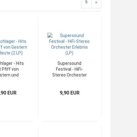
9
»
hlager - Hits
Supersound
 Pfiff von
Festival - HiFi-
stern und
Stereo Orchester
ute (2 LP)
Erlebnis (LP)
,90 EUR
9,90 EUR