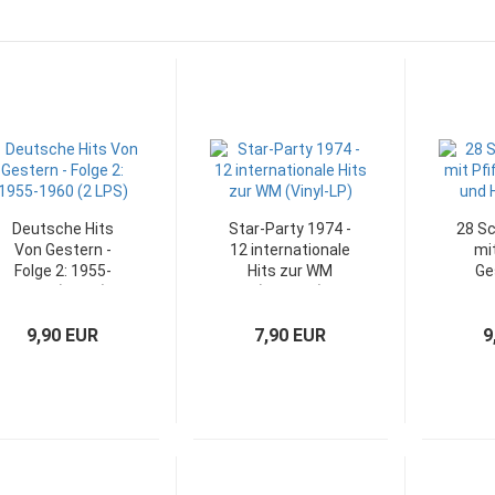
Deutsche Hits
Star-Party 1974 -
28 Sc
Von Gestern -
12 internationale
mit
Folge 2: 1955-
Hits zur WM
Ge
1960 (2 LPS)
(Vinyl-LP)
He
9,90 EUR
7,90 EUR
9