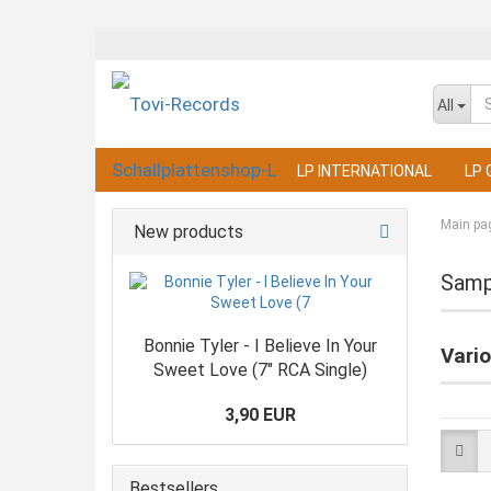
All
LP INTERNATIONAL
LP 
Main pa
New products
Samp
Bonnie Tyler - I Believe In Your
Vari
Sweet Love (7" RCA Single)
3,90 EUR
Bestsellers