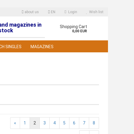
about us
EN
Login
Wish list
 and magazines in
nguage
Shopping Cart
stock
0,00 EUR
CH SINGLES
MAGAZINES
reate a new account
orgot password?
«
1
2
3
4
5
6
7
8