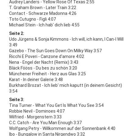
Audrey Landers - Yellow Rose Of Texas 2:55
T. Graham Brown - Later Train 3:22
Contact - Schwarze Madonna 4:26
Toto Cutugno - Figli 4:07
Michael Stein - Ich hab' dich lieb 4:55
Seite 2:
Udo Jürgens & Sonja Kimmons - Ich will, ich kann, I Can-I Will
3:49
Gazebo - The Sun Goes Down On Milky Way 3:57
Ricchi E Poveri - Canzone d'amore 4:02
Nena - Engel der Nacht (Remix) 3:43
Bläck Fööss - Du bes zu schön 3:20
Münchener Freiheit - Herz aus Glas 3:25
Karat - In deiner Galerie 3:48
Burkhard Brozat - Ich lieb' mich kaputt (in deinem Gesicht)
3:54
Seite 3:
Tina Turner - What You Get Is What You See 3:54
Robbie Nevil - Dominoes 4:07
Wilfried - Morgenstern 3:33
C.C. Catch - Are You Man Enough 3:37
Wolfgang Petry - Willkommen auf der Sonnenbank 4:40
Ibo - Bungalow in Santa Nirgendwo 3:32