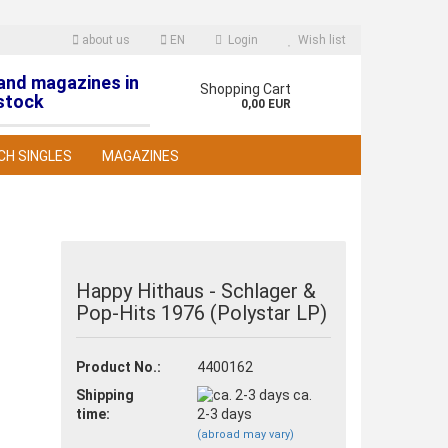
about us
EN
Login
Wish list
 and magazines in
nguage
Shopping Cart
stock
0,00 EUR
CH SINGLES
MAGAZINES
Happy Hithaus - Schlager &
Pop-Hits 1976 (Polystar LP)
reate a new account
orgot password?
Product No.:
4400162
Shipping
ca.
time:
2-3 days
(abroad may vary)