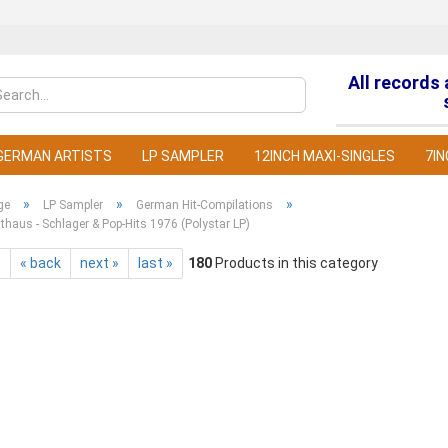
All records
Change la
GERMAN ARTISTS
LP SAMPLER
12INCH MAXI-SINGLES
7IN
»
»
»
ge
LP Sampler
German Hit-Compilations
thaus - Schlager & Pop-Hits 1976 (Polystar LP)
t
« back
next »
last »
180
Products in this category
C
F