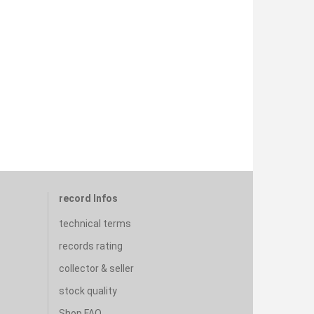
record Infos
technical terms
records rating
collector & seller
stock quality
Shop FAQ