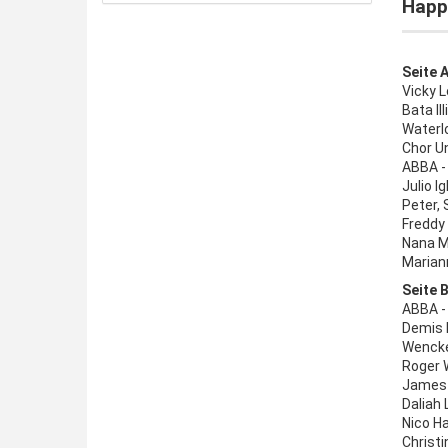
Happ
Seite A
Vicky 
Bata Il
Waterlo
Chor U
ABBA - 
Julio I
Peter, 
Freddy 
Nana Mo
Marian
Seite B
ABBA -
Demis R
Wencke
Roger W
James 
Daliah 
Nico H
Christi