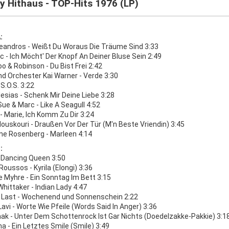
y Hithaus - TOP-Hits 1976 (LP)
:
Leandros - Weißt Du Woraus Die Träume Sind 3:33
lic - Ich Möcht' Der Knopf An Deiner Bluse Sein 2:49
o & Robinson - Du Bist Frei 2:42
nd Orchester Kai Warner - Verde 3:30
S.O.S. 3:22
glesias - Schenk Mir Deine Liebe 3:28
Sue & Marc - Like A Seagull 4:52
- Marie, Ich Komm Zu Dir 3:24
uskouri - Draußen Vor Der Tür (M'n Beste Vriendin) 3:45
ne Rosenberg - Marleen 4:14
:
 Dancing Queen 3:50
oussos - Kyrila (Elongi) 3:36
 Myhre - Ein Sonntag Im Bett 3:15
hittaker - Indian Lady 4:47
Last - Wochenend und Sonnenschein 2:22
Lavi - Worte Wie Pfeile (Words Said In Anger) 3:36
aak - Unter Dem Schottenrock Ist Gar Nichts (Doedelzakke-Pakkie) 3:1
na - Ein Letztes Smile (Smile) 3:49