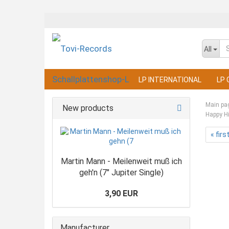
All
LP INTERNATIONAL
LP 
Main pa
New products
Happy Hi
« firs
Martin Mann - Meilenweit muß ich
geh'n (7" Jupiter Single)
3,90 EUR
Manufacturer