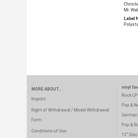
Christi
Mr. Wal
Label 
Polyst
vinyl fa
MORE ABOUT...
Rock LP
Imprint
Pop & N
Right of Withdrawal / Model Withdrawal
German 
Form
Pop & R
Conditions of Use
12" Disc