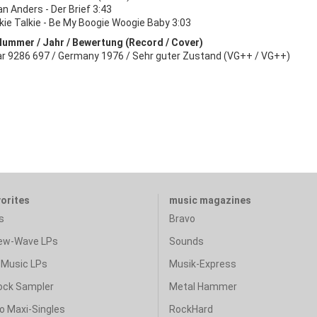
an Anders - Der Brief 3:43
kie Talkie - Be My Boogie Woogie Baby 3:03
Nummer / Jahr / Bewertung (Record / Cover)
ar 9286 697 / Germany 1976 / Sehr guter Zustand (VG++ / VG++)
vorites
music magazines
s
Bravo
ew-Wave LPs
Sounds
Music LPs
Musik-Express
ock Sampler
Metal Hammer
o Maxi-Singles
RockHard