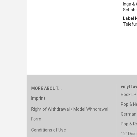
Inga & 
Schobe
Label 
Telefu
vinyl fa
MORE ABOUT...
Rock LP
Imprint
Pop & N
Right of Withdrawal / Model Withdrawal
German 
Form
Pop & R
Conditions of Use
12" Disc