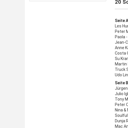
20 Sc
Seite A
Les Hu
Peter 
Paola -
Jean-C
Anne Ka
Costa C
Su Kra
Martin
Truck S
Udo Lin
Seite B
Jürgen 
Julio I
Tony Ma
Peter O
Nina & 
Soulfu
Dunja R
Mac And