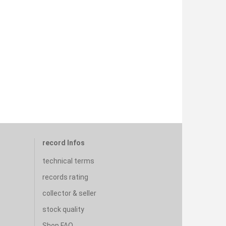
record Infos
technical terms
records rating
collector & seller
stock quality
Shop FAQ