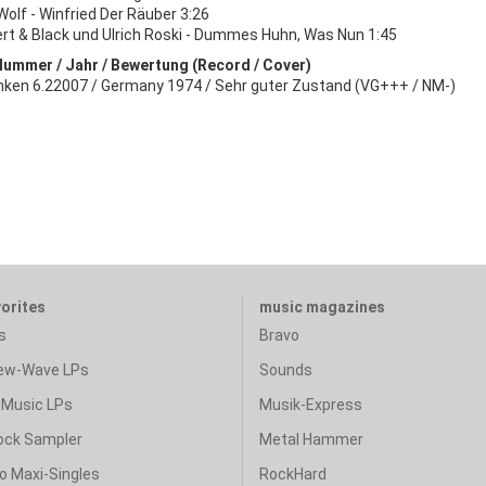
Wolf - Winfried Der Räuber 3:26
rt & Black und Ulrich Roski - Dummes Huhn, Was Nun 1:45
Nummer / Jahr / Bewertung (Record / Cover)
nken 6.22007 / Germany 1974 / Sehr guter Zustand (VG+++ / NM-)
vorites
music magazines
s
Bravo
ew-Wave LPs
Sounds
Music LPs
Musik-Express
ock Sampler
Metal Hammer
o Maxi-Singles
RockHard