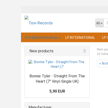
All
LP INTERNATIONAL
LP 
Main pa
New products
20 Schla
« firs
Bonnie Tyler - Straight From The
Heart (7" Vinyl-Single UK)
5,90 EUR
Manufacturer