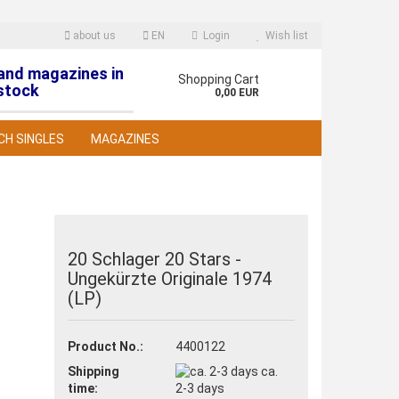
about us
EN
Login
Wish list
 and magazines in
nguage
Shopping Cart
stock
0,00 EUR
CH SINGLES
MAGAZINES
20 Schlager 20 Stars -
Ungekürzte Originale 1974
reate a new account
(LP)
orgot password?
Product No.:
4400122
Shipping
ca.
time:
2-3 days