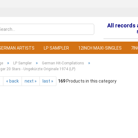
All records
Change la
GERMAN ARTISTS
LP SAMPLER
12INCH MAXI-SINGLES
7IN
»
»
»
ge
LP Sampler
German Hit-Compilations
ger 20 Stars - Ungekürzte Originale 1974 (LP)
t
« back
next »
last »
169
Products in this category
C
F