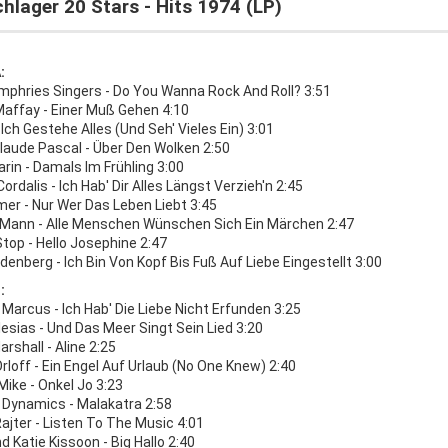
hlager 20 Stars - Hits 1974 (LP)
:
mphries Singers - Do You Wanna Rock And Roll? 3:51
Maffay - Einer Muß Gehen 4:10
 Ich Gestehe Alles (Und Seh' Vieles Ein) 3:01
laude Pascal - Über Den Wolken 2:50
rin - Damals Im Frühling 3:00
ordalis - Ich Hab' Dir Alles Längst Verzieh'n 2:45
mer - Nur Wer Das Leben Liebt 3:45
 Mann - Alle Menschen Wünschen Sich Ein Märchen 2:47
top - Hello Josephine 2:47
denberg - Ich Bin Von Kopf Bis Fuß Auf Liebe Eingestellt 3:00
:
Marcus - Ich Hab' Die Liebe Nicht Erfunden 3:25
glesias - Und Das Meer Singt Sein Lied 3:20
rshall - Aline 2:25
rloff - Ein Engel Auf Urlaub (No One Knew) 2:40
Mike - Onkel Jo 3:23
l Dynamics - Malakatra 2:58
ajter - Listen To The Music 4:01
 Katie Kissoon - Big Hallo 2:40