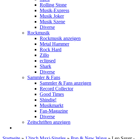
Rolling Stone
Musik-Express
Musik Joker
Musik Szene
Diverse
Rockmusik
Rockmusik anzeigen
Metal Hammer
Rock Hard
Zillo
eclipsed
Shark
Diverse
Sammler & Fans
Sammler & Fans anzeigen
Record Collector
Good Times
Shindig!
Musikmarkt
Fan-Magazine
Diverse
Zeitschriften anzeigen
Startseite
»
12inch Maxi-Singles
»
Pop & New Wave
»
Leo Sayer -