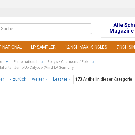
Alle Sch
Sprache auswähl
Magazine 
P NATIONAL
LP SAMPLER
12INCH MAXI-SINGLES
7INCH SI
»
»
»
te
LP International
Songs / Chansons / Folk
lafonte - Jump Up Calypso (Vinyl-LP Germany)
ter
« zurück
weiter »
Letzter »
173
Artikel in dieser Kategorie
Konto
Pass