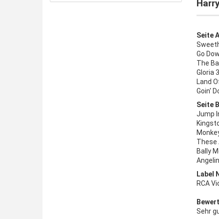
Harr
Seite A
Sweeth
Go Dow
The Ba
Gloria 
Land O
Goin' 
Seite B
Jump I
Kingst
Monkey
These 
Bally 
Angelin
Label 
RCA Vi
Bewert
Sehr g