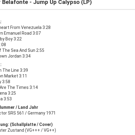
y Belafonte - Jump Up Calypso (LP)
:
eart From Venezuela 3:28
n Emanuel Road 3:07
by Boy 3:22
3:08
f The Sea And Sun 2:55
Down Jordan 3:34
:
n The Line 3:39
on Market 3:11
 3:58
Are The Times 3:14
Mena 3:25
a 3:53
Nummer / Land Jahr
ctor SRS 561 / Germany 1971
ung: (Schallplatte / Cover)
uter Zustand (VG+++ / VG++)