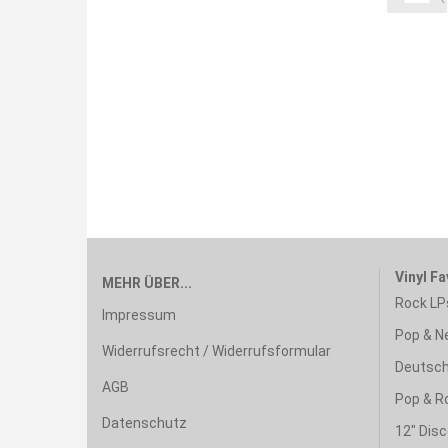
Vinyl Fa
MEHR ÜBER...
Rock LP
Impressum
Pop & N
Widerrufsrecht / Widerrufsformular
Deutsch
AGB
Pop & R
Datenschutz
12" Disc