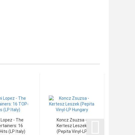
i Lopez - The
Koncz Zsuzsa -
Melanie
rtainers: 16
Kertesz Leszek
Me (
its (LP Italy)
(Pepita Vinyl-LP
Records