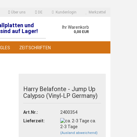
Über uns
DE
Kundenlogin
Merkzettel
allplatten und
en
Ihr Warenkorb
sind auf Lager!
0,00 EUR
NGLES
ZEITSCHRIFTEN
Harry Belafonte - Jump Up
Calypso (Vinyl-LP Germany)
 erstellen
wort vergessen?
Art.Nr.:
2400354
Lieferzeit:
ca.
2-3 Tage
(Ausland abweichend)