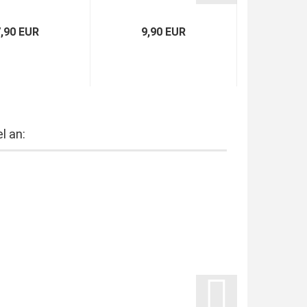
Hungary
Ger
7,90 EUR
9,90 EUR
7,9
l an: