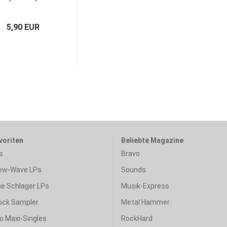
Germany)
5,90 EUR
voriten
Beliebte Magazine
s
Bravo
ew-Wave LPs
Sounds
e Schlager LPs
Musik-Express
ock Sampler
Metal Hammer
o Maxi-Singles
RockHard