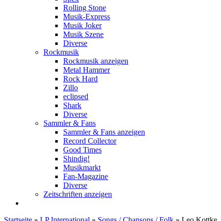
Rolling Stone
Musik-Express
Musik Joker
Musik Szene
Diverse
Rockmusik
Rockmusik anzeigen
Metal Hammer
Rock Hard
Zillo
eclipsed
Shark
Diverse
Sammler & Fans
Sammler & Fans anzeigen
Record Collector
Good Times
Shindig!
Musikmarkt
Fan-Magazine
Diverse
Zeitschriften anzeigen
Startseite
»
LP International
»
Songs / Chansons / Folk
»
Leo Kottke