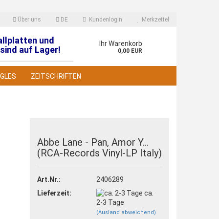
Über uns
DE
Kundenlogin
Merkzettel
allplatten und
en
Ihr Warenkorb
sind auf Lager!
0,00 EUR
NGLES
ZEITSCHRIFTEN
Abbe Lane - Pan, Amor Y...
(RCA-Records Vinyl-LP Italy)
 erstellen
wort vergessen?
Art.Nr.:
2406289
Lieferzeit:
ca.
2-3 Tage
(Ausland abweichend)