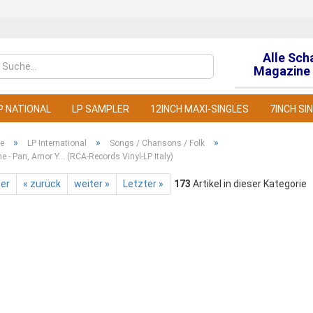
Alle Sch
Sprache auswähl
Magazine 
P NATIONAL
LP SAMPLER
12INCH MAXI-SINGLES
7INCH SI
»
»
»
te
LP International
Songs / Chansons / Folk
e - Pan, Amor Y... (RCA-Records Vinyl-LP Italy)
ter
« zurück
weiter »
Letzter »
173
Artikel in dieser Kategorie
Konto
Pass