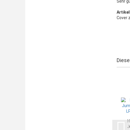
Sehr g
Artikel
Cover z
Diese
H
J