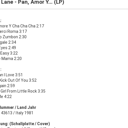
Lane - Pan, Amor Y... (LP)
:
more Y Cha Cha Cha 2:17
derci Roma 3:17
ro Zumbon 2:30
gale 2:34
Eyes 2:49
 Easy 3:22
 Mama 2:20
:
n I Love 3:51
 Kick Out Of You 3:52
gain 2:59
e Girl From Little Rock 3:35
Me 4:22
Nummer / Land Jahr
43613 / Italy 1981
ung: (Schallplatte / Cover)