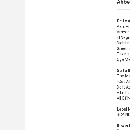
Abbe 
Seite A
Pan, A
Arrive
El Neg
Nightin
Green 
Take It
Oye Me
Seite B
The Ma
I Get A
Do It A
A Littl
All Of 
Label 
RCA NL 
Bewert