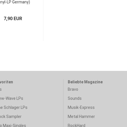
inyl-LP Germany)
7,90 EUR
voriten
Beliebte Magazine
s
Bravo
ew-Wave LPs
Sounds
e Schlager LPs
Musik-Express
ock Sampler
Metal Hammer
o Maxi-Singles
RockHard