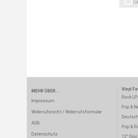
(V
Vinyl Fa
MEHR ÜBER...
Rock LP
Impressum
Pop & N
Widerrufsrecht / Widerrufsformular
Deutsch
AGB
Pop & R
Datenschutz
12" Disc