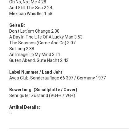
Oh No, Not Me 4:28
And Still The Sea 2:24
Mexican Whistler 1:58
Seite B:
Don't Let'em Change 2:30
A Day In The Life Of A Lucky Man 3:53
The Seasons (Come And Go) 3:07
So Long 2:38
An Image To My Mind 3:11
Guten Abend, Gute Nacht 2:42
Label Nummer / Land Jahr
Aves Club-Sonderauflage 66 397 / Germany 1977
Bewertung: (Schallplatte / Cover)
Sehr guter Zustand (VG++ / VG+)
Artikel Details:
--