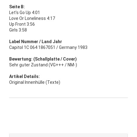
Seite B:
Let's Go Up 4:01
Love Or Loneliness 4:17
Up Front 3:56
Girls 3:58
Label Nummer / Land Jahr
Capitol 1C 064 1867051 / Germany 1983
Bewertung: (Schallplatte / Cover)
Sehr guter Zustand (VG+++ / NM-)
Artikel Details:
Original Innenhülle (Texte)