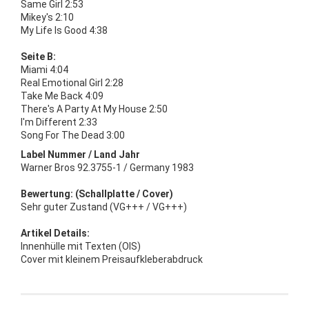
Same Girl 2:53
Mikey's 2:10
My Life Is Good 4:38
Seite B:
Miami 4:04
Real Emotional Girl 2:28
Take Me Back 4:09
There's A Party At My House 2:50
I'm Different 2:33
Song For The Dead 3:00
Label Nummer / Land Jahr
Warner Bros 92.3755-1 / Germany 1983
Bewertung: (Schallplatte / Cover)
Sehr guter Zustand (VG+++ / VG+++)
Artikel Details:
Innenhülle mit Texten (OIS)
Cover mit kleinem Preisaufkleberabdruck