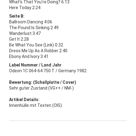
What's That You're Doing? 6:13
Here Today 2:24
Seite B:
Ballroom Dancing 4:06
The Pound Is Sinking 2:49
Wanderlust 3:47
Get It 2:28
Be What You See (Link) 0:32
Dress Me Up As A Robber 2:40
Ebony And Ivory 3:41
Label Nummer / Land Jahr
Odeon 1C 064-64 750 T / Germany 1982
Bewertung: (Schallplatte / Cover)
Sehr guter Zustand (VG++ / NM-)
Artikel Details:
Innenhülle mit Texten (OIS)