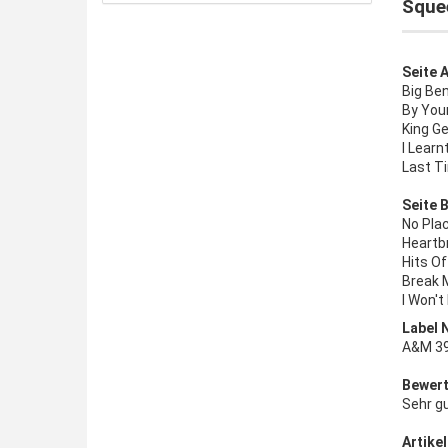
Squee
Seite A
Big Be
By Your
King Ge
I Learn
Last T
Seite B
No Pla
Heartb
Hits Of
Break 
I Won't
Label 
A&M 39
Bewert
Sehr g
Artikel