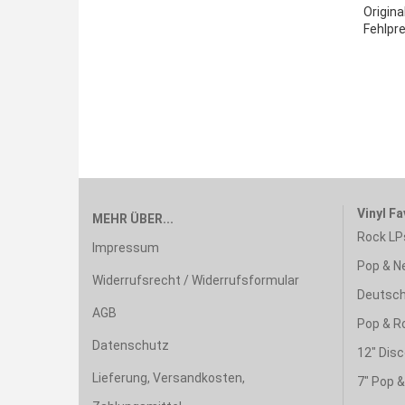
Origina
Fehlpre
Vinyl Fa
MEHR ÜBER...
Rock LP
Impressum
Pop & N
Widerrufsrecht / Widerrufsformular
Deutsch
AGB
Pop & R
Datenschutz
12" Disc
Lieferung, Versandkosten,
7" Pop 