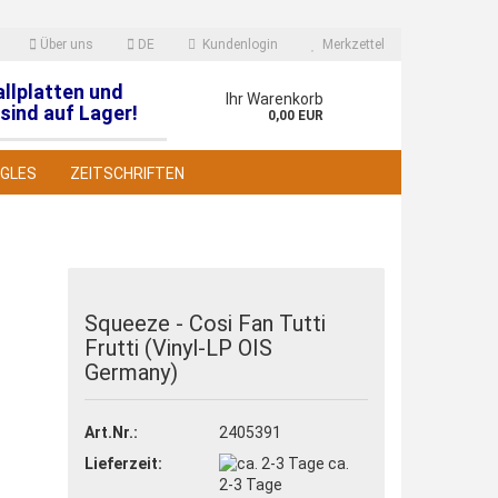
Über uns
DE
Kundenlogin
Merkzettel
allplatten und
en
Ihr Warenkorb
sind auf Lager!
0,00 EUR
NGLES
ZEITSCHRIFTEN
Squeeze - Cosi Fan Tutti
Frutti (Vinyl-LP OIS
 erstellen
Germany)
wort vergessen?
Art.Nr.:
2405391
Lieferzeit:
ca.
2-3 Tage