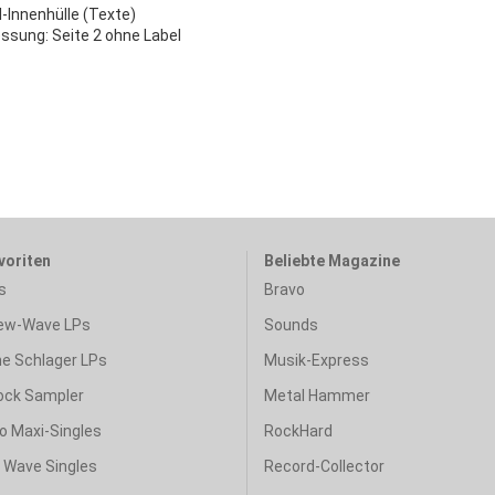
l-Innenhülle (Texte)
ssung: Seite 2 ohne Label
voriten
Beliebte Magazine
s
Bravo
ew-Wave LPs
Sounds
e Schlager LPs
Musik-Express
ock Sampler
Metal Hammer
o Maxi-Singles
RockHard
& Wave Singles
Record-Collector