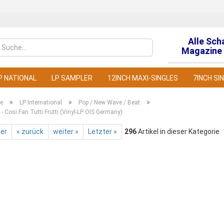
Alle Sch
Sprache auswähl
Magazine 
P NATIONAL
LP SAMPLER
12INCH MAXI-SINGLES
7INCH SI
»
»
»
te
LP International
Pop / New Wave / Beat
- Cosi Fan Tutti Frutti (Vinyl-LP OIS Germany)
ter
« zurück
weiter »
Letzter »
296
Artikel in dieser Kategorie
Konto
Pass