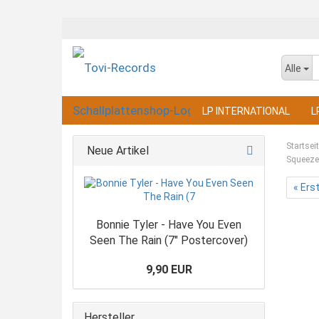
Alle
LP INTERNATIONAL
L
Startsei
Neue Artikel
Squeeze 
« Ers
Bonnie Tyler - Have You Even
Seen The Rain (7" Postercover)
9,90 EUR
Hersteller