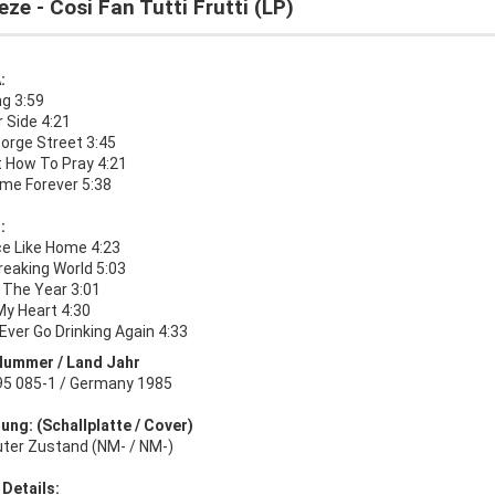
ze - Cosi Fan Tutti Frutti (LP)
:
ng 3:59
 Side 4:21
orge Street 3:45
t How To Pray 4:21
ime Forever 5:38
:
ce Like Home 4:23
reaking World 5:03
 The Year 3:01
My Heart 4:30
 Ever Go Drinking Again 4:33
Nummer / Land Jahr
5 085-1 / Germany 1985
ung: (Schallplatte / Cover)
uter Zustand (NM- / NM-)
 Details: