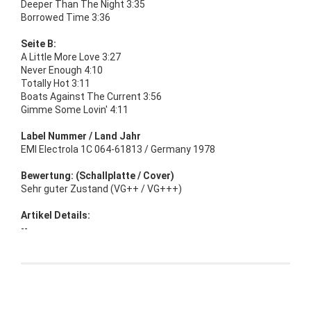
Deeper Than The Night 3:35
Borrowed Time 3:36
Seite B:
A Little More Love 3:27
Never Enough 4:10
Totally Hot 3:11
Boats Against The Current 3:56
Gimme Some Lovin' 4:11
Label Nummer / Land Jahr
EMI Electrola 1C 064-61813 / Germany 1978
Bewertung: (Schallplatte / Cover)
Sehr guter Zustand (VG++ / VG+++)
Artikel Details:
--