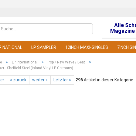
Alle Sch
Sprache auswähl
Magazine 
P NATIONAL
LP SAMPLER
12INCH MAXI-SINGLES
7INCH SI
»
»
»
te
LP International
Pop / New Wave / Beat
er - Sheffield Steel (Island Vinyl-LP Germany)
ter
« zurück
weiter »
Letzter »
296
Artikel in dieser Kategorie
Konto
Pass