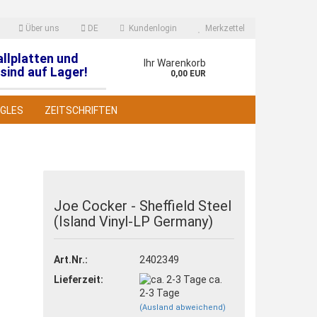
Über uns
DE
Kundenlogin
Merkzettel
allplatten und
en
Ihr Warenkorb
sind auf Lager!
0,00 EUR
NGLES
ZEITSCHRIFTEN
Joe Cocker - Sheffield Steel
(Island Vinyl-LP Germany)
 erstellen
wort vergessen?
Art.Nr.:
2402349
Lieferzeit:
ca.
2-3 Tage
(Ausland abweichend)