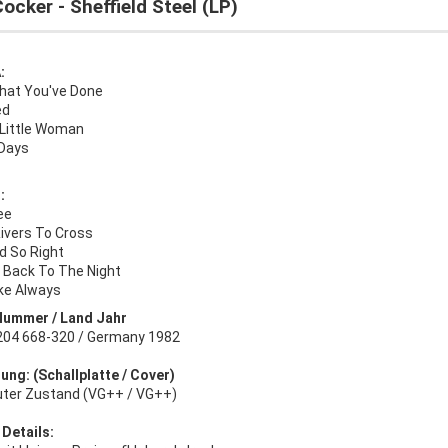
ocker - Sheffield Steel (LP)
:
hat You've Done
ed
Little Woman
Days
:
ee
ivers To Cross
d So Right
g Back To The Night
ike Always
Nummer / Land Jahr
 204 668-320 / Germany 1982
ung: (Schallplatte / Cover)
uter Zustand (VG++ / VG++)
 Details: