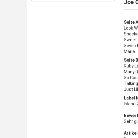
Joe C
Seite A
Look W
Shock
Sweet 
Seven 
Marie
Seite B
Ruby L
Many R
So Goo
Talkin
Just L
Label 
Island
Bewert
Sehr g
Artikel