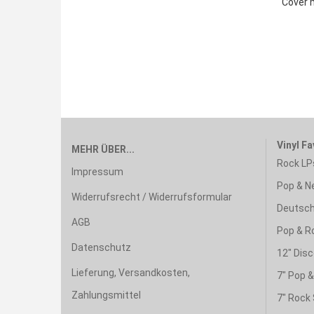
Cover 
Vinyl Fa
MEHR ÜBER...
Rock LP
Impressum
Pop & N
Widerrufsrecht / Widerrufsformular
Deutsch
AGB
Pop & R
Datenschutz
12" Disc
Lieferung, Versandkosten,
7" Pop 
Zahlungsmittel
7" Rock 