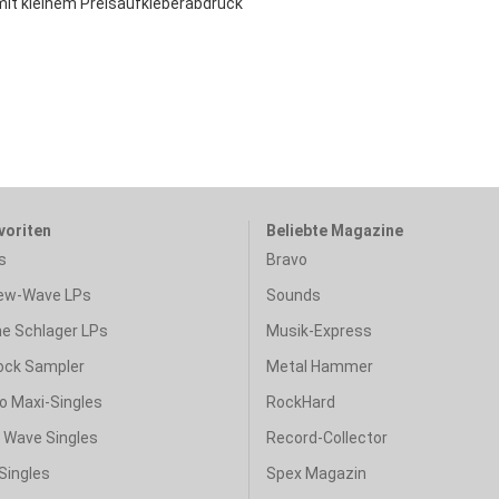
mit kleinem Preisaufkleberabdruck
voriten
Beliebte Magazine
s
Bravo
ew-Wave LPs
Sounds
e Schlager LPs
Musik-Express
ock Sampler
Metal Hammer
o Maxi-Singles
RockHard
& Wave Singles
Record-Collector
Singles
Spex Magazin