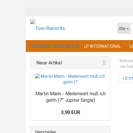
Alle
LP INTERNATIONAL
L
Startsei
Neue Artikel
Joe Cock
« Ers
Martin Mann - Meilenweit muß ich
geh'n (7" Jupiter Single)
3,90 EUR
Hersteller