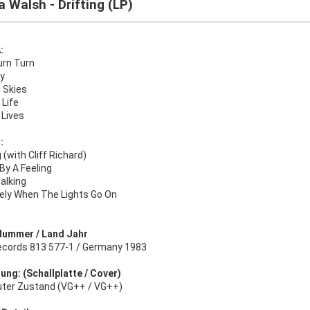
a Walsh - Drifting (LP)
:
urn Turn
y
 Skies
 Life
 Lives
:
g (with Cliff Richard)
By A Feeling
alking
nely When The Lights Go On
Nummer / Land Jahr
cords 813 577-1 / Germany 1983
ung: (Schallplatte / Cover)
uter Zustand (VG++ / VG++)