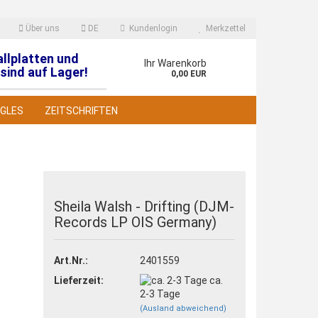
Über uns
DE
Kundenlogin
Merkzettel
allplatten und
en
Ihr Warenkorb
sind auf Lager!
0,00 EUR
NGLES
ZEITSCHRIFTEN
Sheila Walsh - Drifting (DJM-
Records LP OIS Germany)
 erstellen
wort vergessen?
Art.Nr.:
2401559
Lieferzeit:
ca.
2-3 Tage
(Ausland abweichend)