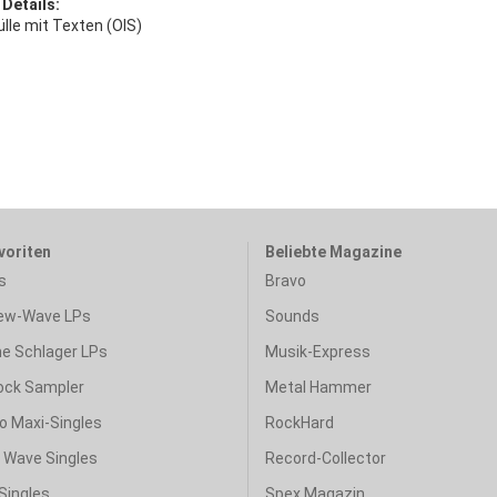
 Details:
lle mit Texten (OIS)
voriten
Beliebte Magazine
s
Bravo
ew-Wave LPs
Sounds
e Schlager LPs
Musik-Express
ock Sampler
Metal Hammer
o Maxi-Singles
RockHard
& Wave Singles
Record-Collector
Singles
Spex Magazin