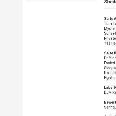
Sheil
Seite A
Turn T
Myster
Sunset
Private
Yes He
Seite B
Driftin
Fooled 
Sleepw
It's Lo
Fighter
Label 
DJM Re
Bewert
Sehr g