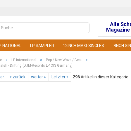
Alle Sch
Sprache auswähl
Magazine 
P NATIONAL
LP SAMPLER
12INCH MAXI-SINGLES
7INCH SI
»
»
»
te
LP International
Pop / New Wave / Beat
alsh - Drifting (DJM-Records LP OIS Germany)
ter
« zurück
weiter »
Letzter »
296
Artikel in dieser Kategorie
Konto
Pass