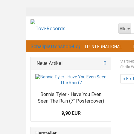
Alle
LP INTERNATIONAL
L
Startsei
Neue Artikel
Sheila W
« Ers
Bonnie Tyler - Have You Even
Seen The Rain (7" Postercover)
9,90 EUR
Hersteller