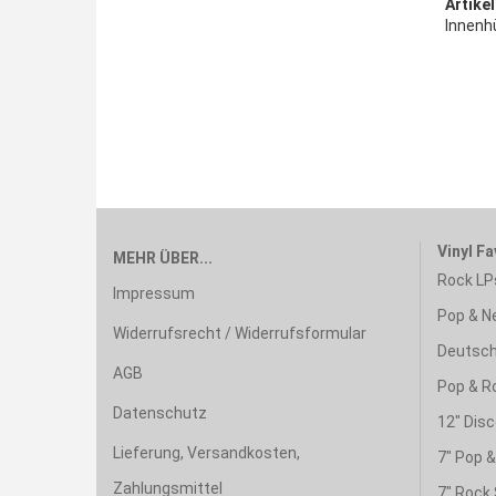
Artikel
Innenhü
Vinyl Fa
MEHR ÜBER...
Rock LP
Impressum
Pop & N
Widerrufsrecht / Widerrufsformular
Deutsch
AGB
Pop & R
Datenschutz
12" Disc
Lieferung, Versandkosten,
7" Pop 
Zahlungsmittel
7" Rock 