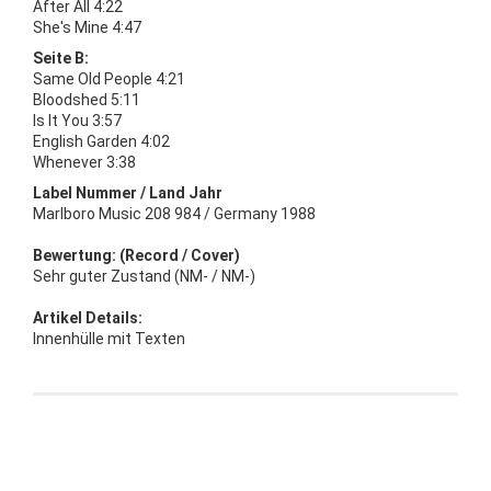
After All 4:22
She's Mine 4:47
Seite B:
Same Old People 4:21
Bloodshed 5:11
Is It You 3:57
English Garden 4:02
Whenever 3:38
Label Nummer / Land Jahr
Marlboro Music 208 984 / Germany 1988
Bewertung: (Record / Cover)
Sehr guter Zustand (NM- / NM-)
Artikel Details:
Innenhülle mit Texten