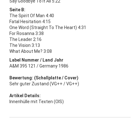
Say Goodbye To It All 5:22
Seite B:
The Spirit Of Man 4:40
Fatal Hesitation 4:15
One Word (Straight To The Heart) 4:31
For Rosanna 3:38
The Leader 2:16
The Vision 3:13
What About Me? 3:08
Label Nummer / Land Jahr
A&M 395 121 / Germany 1986
Bewertung: (Schallplatte / Cover)
Sehr guter Zustand (VG++ / VG++)
Artikel Details:
Innenhülle mit Texten (OIS)