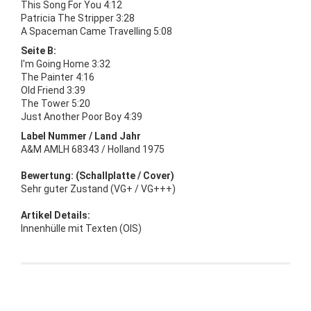
This Song For You 4:12
Patricia The Stripper 3:28
A Spaceman Came Travelling 5:08
Seite B:
I'm Going Home 3:32
The Painter 4:16
Old Friend 3:39
The Tower 5:20
Just Another Poor Boy 4:39
Label Nummer / Land Jahr
A&M AMLH 68343 / Holland 1975
Bewertung: (Schallplatte / Cover)
Sehr guter Zustand (VG+ / VG+++)
Artikel Details:
Innenhülle mit Texten (OIS)