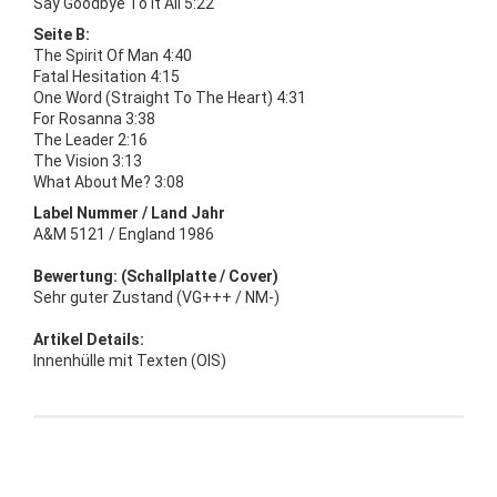
Say Goodbye To It All 5:22
Seite B:
The Spirit Of Man 4:40
Fatal Hesitation 4:15
One Word (Straight To The Heart) 4:31
For Rosanna 3:38
The Leader 2:16
The Vision 3:13
What About Me? 3:08
Label Nummer / Land Jahr
A&M 5121 / England 1986
Bewertung: (Schallplatte / Cover)
Sehr guter Zustand (VG+++ / NM-)
Artikel Details:
Innenhülle mit Texten (OIS)