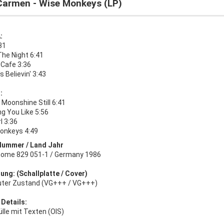
 Carmen - Wise Monkeys (LP)
:
31
 The Night 6:41
 Cafe 3:36
s Believin' 3:43
:
l) Moonshine Still 6:41
g You Like 5:56
rl 3:36
onkeys 4:49
Nummer / Land Jahr
ome 829 051-1 / Germany 1986
ung: (Schallplatte / Cover)
uter Zustand (VG+++ / VG+++)
 Details:
lle mit Texten (OIS)