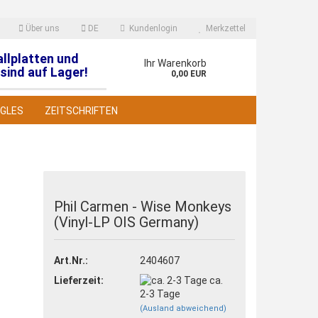
Über uns
DE
Kundenlogin
Merkzettel
allplatten und
en
Ihr Warenkorb
sind auf Lager!
0,00 EUR
NGLES
ZEITSCHRIFTEN
Phil Carmen - Wise Monkeys
(Vinyl-LP OIS Germany)
 erstellen
wort vergessen?
Art.Nr.:
2404607
Lieferzeit:
ca.
2-3 Tage
(Ausland abweichend)