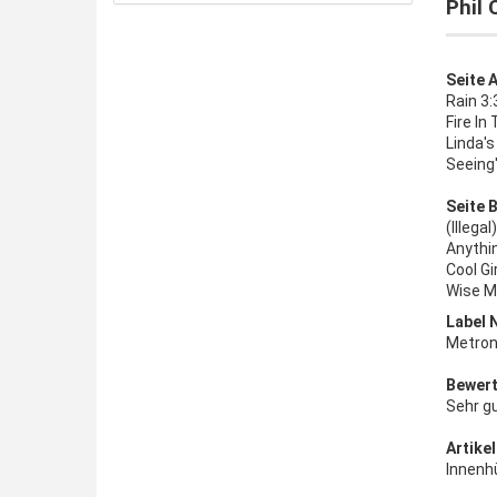
Phil
Seite A
Rain 3:
Fire In
Linda's
Seeing'
Seite B
(Illega
Anythin
Cool Gi
Wise M
Label 
Metron
Bewert
Sehr g
Artikel
Innenhü