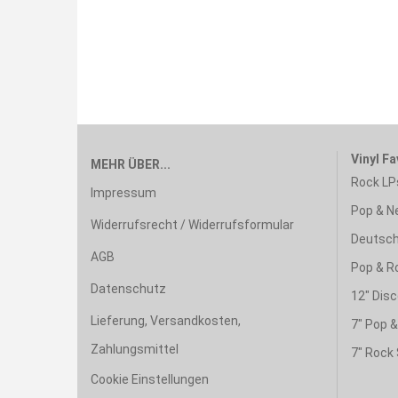
Vinyl Fa
MEHR ÜBER...
Rock LP
Impressum
Pop & N
Widerrufsrecht / Widerrufsformular
Deutsch
AGB
Pop & R
Datenschutz
12" Disc
Lieferung, Versandkosten,
7" Pop 
Zahlungsmittel
7" Rock 
Cookie Einstellungen