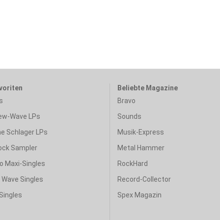
voriten
Beliebte Magazine
s
Bravo
ew-Wave LPs
Sounds
e Schlager LPs
Musik-Express
ock Sampler
Metal Hammer
o Maxi-Singles
RockHard
& Wave Singles
Record-Collector
Singles
Spex Magazin