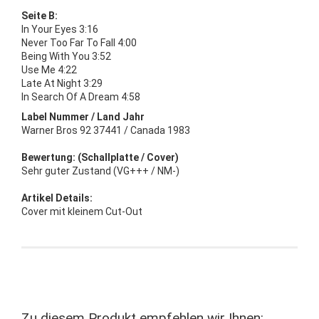
Seite B:
In Your Eyes 3:16
Never Too Far To Fall 4:00
Being With You 3:52
Use Me 4:22
Late At Night 3:29
In Search Of A Dream 4:58
Label Nummer / Land Jahr
Warner Bros 92 37441 / Canada 1983
Bewertung: (Schallplatte / Cover)
Sehr guter Zustand (VG+++ / NM-)
Artikel Details:
Cover mit kleinem Cut-Out
Zu diesem Produkt empfehlen wir Ihnen: