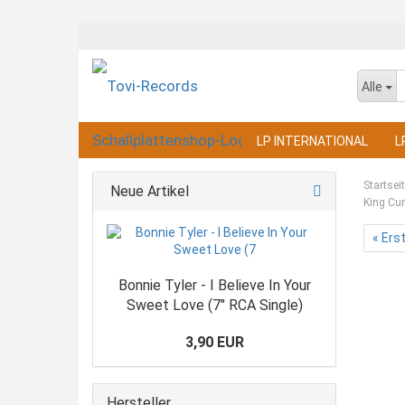
Alle
LP INTERNATIONAL
L
Startsei
Neue Artikel
King Cur
« Ers
Bonnie Tyler - I Believe In Your
Sweet Love (7" RCA Single)
3,90 EUR
Hersteller