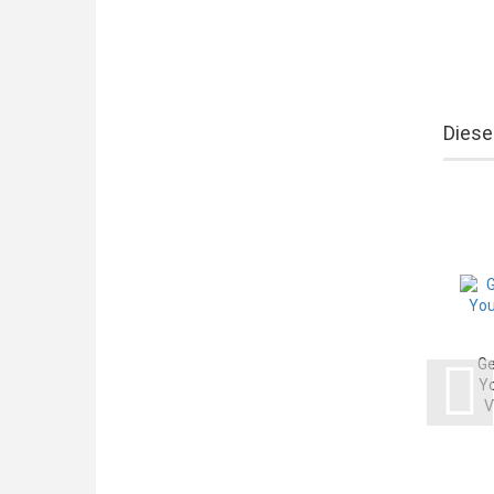
Diese
Ge
Yo
V