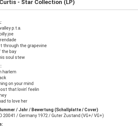
Curtis - Star Collection (LP)
:
alley p.t.a.
illy joe
erendade
 it through the grapevine
f the bay
s soul stew
:
h harlem
ack
ing on your mind
lost that lovin' feelin
 hey
ad to love her
Nummer / Jahr / Bewertung (Schallplatte / Cover)
ID 20041 / Germany 1972 / Guter Zustand (VG+/ VG+)
s: