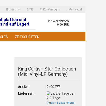
Über uns
DE
Kundenlogin
Merkzettel
allplatten und
en
Ihr Warenkorb
sind auf Lager!
0,00 EUR
NGLES
ZEITSCHRIFTEN
King Curtis - Star Collection
(Midi Vinyl-LP Germany)
 erstellen
wort vergessen?
Art.Nr.:
2400477
Lieferzeit:
ca.
2-3 Tage
(Ausland abweichend)