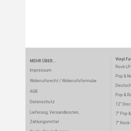
Vinyl Fa
MEHR ÜBER...
Rock LP
Impressum
Pop & N
Widerrufsrecht / Widerrufsformular
Deutsch
AGB
Pop & R
Datenschutz
12" Disc
Lieferung, Versandkosten,
7" Pop 
Zahlungsmittel
7" Rock 