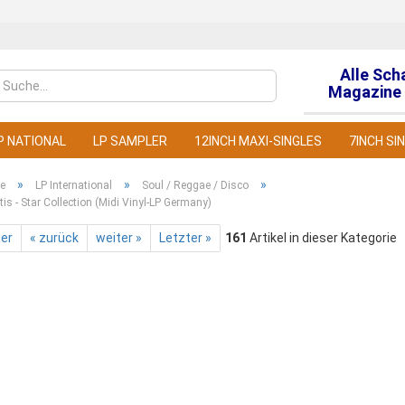
Alle Sch
Sprache auswähl
Magazine 
P NATIONAL
LP SAMPLER
12INCH MAXI-SINGLES
7INCH SI
»
»
»
te
LP International
Soul / Reggae / Disco
tis - Star Collection (Midi Vinyl-LP Germany)
ter
« zurück
weiter »
Letzter »
161
Artikel in dieser Kategorie
Konto
Pass