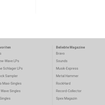
voriten
Beliebte Magazine
s
Bravo
ew-Wave LPs
Sounds
e Schlager LPs
Musik-Express
ock Sampler
Metal Hammer
o Maxi-Singles
RockHard
& Wave Singles
Record-Collector
Singles
Spex Magazin