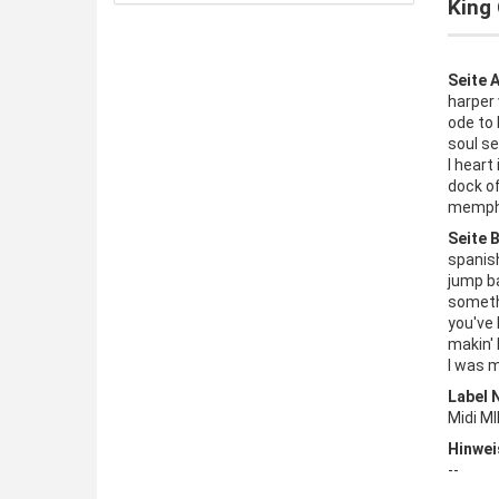
King 
Seite A
harper v
ode to b
soul s
I heart
dock o
memphi
Seite B
spanis
jump b
someth
you've 
makin'
I was m
Label 
Midi M
Hinwei
--