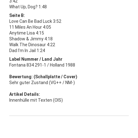
3:42
What Up, Dog? 1:48
Seite B:
Love Can Be Bad Luck 3:52
11 Miles An Hour 4:05
Anytime Lisa 4:15
Shadow & Jimmy 4:18
Walk The Dinosaur 4:22
Dad I'm In Jail 1:24
Label Nummer / Land Jahr
Fontana 834 291-1 / Holland 1988
Bewertung: (Schallplatte / Cover)
Sehr guter Zustand (VG++ / NM-)
Artikel Details:
Innenhülle mit Texten (OIS)