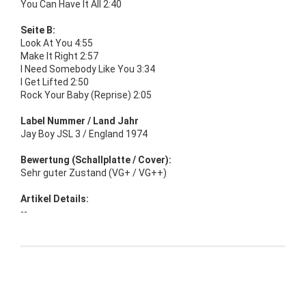
You Can Have It All 2:40
Seite B:
Look At You 4:55
Make It Right 2:57
I Need Somebody Like You 3:34
I Get Lifted 2:50
Rock Your Baby (Reprise) 2:05
Label Nummer / Land Jahr
Jay Boy JSL 3 / England 1974
Bewertung (Schallplatte / Cover):
Sehr guter Zustand (VG+ / VG++)
Artikel Details:
--