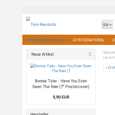
Alle
LP INTERNATIONAL
L
Startsei
Neue Artikel
Les Hump
« Ers
Bonnie Tyler - Have You Even
Seen The Rain (7" Postercover)
9,90 EUR
Hersteller