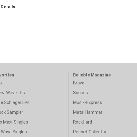
 Details:
voriten
Beliebte Magazine
s
Bravo
ew-Wave LPs
Sounds
e Schlager LPs
Musik-Express
ock Sampler
Metal Hammer
o Maxi-Singles
RockHard
& Wave Singles
Record-Collector