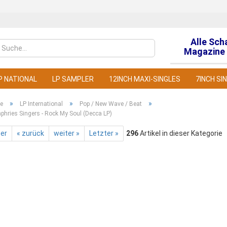
Alle Sch
Sprache auswähl
Magazine 
P NATIONAL
LP SAMPLER
12INCH MAXI-SINGLES
7INCH SI
»
»
»
te
LP International
Pop / New Wave / Beat
hries Singers - Rock My Soul (Decca LP)
ter
« zurück
weiter »
Letzter »
296
Artikel in dieser Kategorie
Konto
Pass