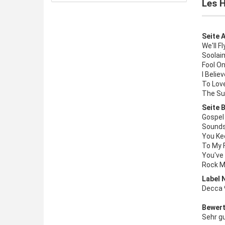
Les 
Seite A
We'll F
Soolai
Fool On
I Belie
To Lov
The Su
Seite B
Gospel 
Sounds
You Ke
To My 
You've 
Rock M
Label 
Decca 
Bewert
Sehr g