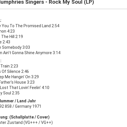
Humphries Singers - Rock My Soul (LP)
:
ly You To The Promised Land 2:54
mon 4:23
 The Hill 2:19
ve 2:43
e Somebody 3:03
n Ain't Gonna Shine Anymore 3:14
:
Train 2:23
 Of Silence 2:46
ep Me Hangin' On 3:29
Father's House 3:23
Lost That Lovin' Feelin' 4:10
y Soul 2:35
Nummer / Land Jahr
92 858 / Germany 1971
ung: (Schallplatte / Cover)
uter Zustand (VG+++ / VG++)