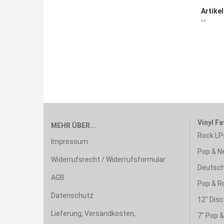
Artikel
--
Vinyl Fa
MEHR ÜBER...
Rock LP
Impressum
Pop & N
Widerrufsrecht / Widerrufsformular
Deutsch
AGB
Pop & R
Datenschutz
12" Disc
Lieferung, Versandkosten,
7" Pop 