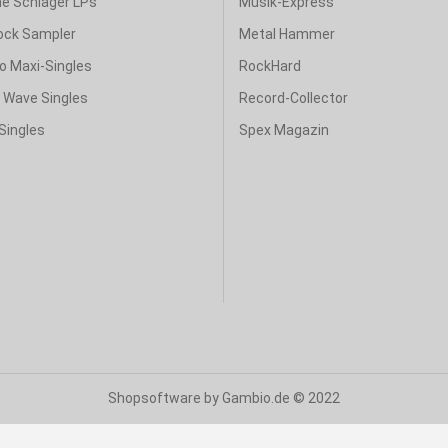
e Schlager LPs
Musik-Express
ock Sampler
Metal Hammer
o Maxi-Singles
RockHard
& Wave Singles
Record-Collector
Singles
Spex Magazin
Shopsoftware
by Gambio.de © 2022