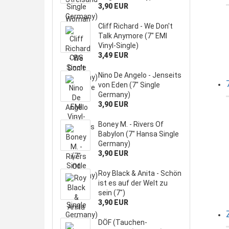
3,90 EUR
Cliff Richard - We Don't
Talk Anymore (7" EMI
Vinyl-Single)
3,49 EUR
Nino De Angelo - Jenseits
von Eden (7" Single
Germany)
3,90 EUR
Boney M. - Rivers Of
Babylon (7" Hansa Single
Germany)
3,90 EUR
Roy Black & Anita - Schön
ist es auf der Welt zu
sein (7")
3,90 EUR
DÖF (Tauchen-