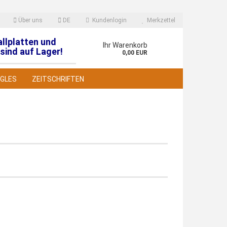
Über uns
DE
Kundenlogin
Merkzettel
allplatten und
en
Ihr Warenkorb
sind auf Lager!
0,00 EUR
NGLES
ZEITSCHRIFTEN
 erstellen
wort vergessen?