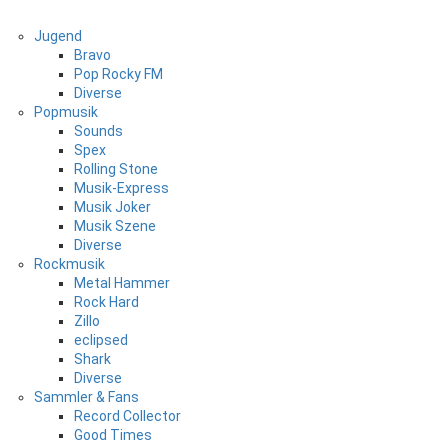
Jugend
Bravo
Pop Rocky FM
Diverse
Popmusik
Sounds
Spex
Rolling Stone
Musik-Express
Musik Joker
Musik Szene
Diverse
Rockmusik
Metal Hammer
Rock Hard
Zillo
eclipsed
Shark
Diverse
Sammler & Fans
Record Collector
Good Times