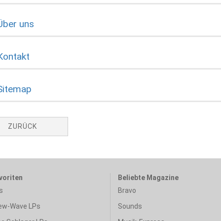
Über uns
Kontakt
Sitemap
ZURÜCK
voriten
Beliebte Magazine
s
Bravo
ew-Wave LPs
Sounds