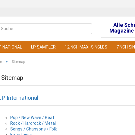
Alle Sch
Sprache auswähl
Magazine 
P NATIONAL
LP SAMPLER
12INCH MAXI-SINGLES
7INCH SI
»
te
Sitemap
 Sitemap
Konto
LP International
Pass
Pop / New Wave / Beat
Rock / Hardrock / Metal
Songs / Chansons / Folk
Entertainer