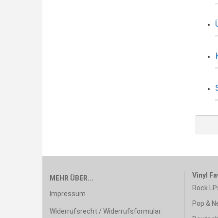
Vinyl Fa
MEHR ÜBER...
Rock LP
Impressum
Pop & N
Widerrufsrecht / Widerrufsformular