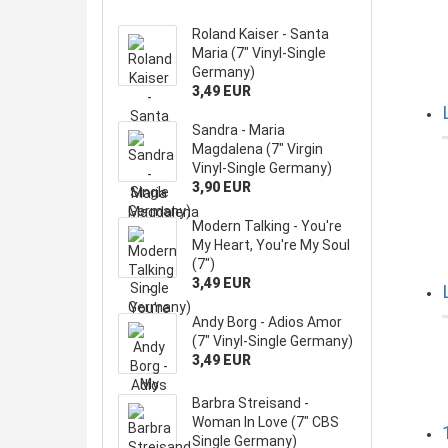
Roland Kaiser - Santa
Maria (7" Vinyl-Single
Germany)
3,49 EUR
Sandra - Maria
Magdalena (7" Virgin
Vinyl-Single Germany)
3,90 EUR
Modern Talking - You're
My Heart, You're My Soul
(7")
3,49 EUR
Andy Borg - Adios Amor
(7" Vinyl-Single Germany)
3,49 EUR
Barbra Streisand -
Woman In Love (7" CBS
Single Germany)