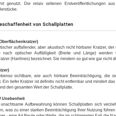
hrt genutzt. Die relaiv seltenen Erstveröffentlichungen a
erstücke.
eschaffenheit von Schallplatten
Oberflächenkratzer)
tischer auffallender, aber akustisch nicht hörbarer Kratzer, de
Je nach optischer Auffälligkeit (Breite und Länge) werden
atzer (Hairlines) bezeichnet. Sie mindern so gut wie gar nicht di
tzer)
ebenso sichtbare, wie auch hörbare Beeinträchtigung, die s
. Ein tiefer Kratzer ist definitiv nicht entfernbar und mindert 
und den gesamten Wert der Schallplatte.
 / Unebenheit
 unachtsame Aufbewahrung können Schallplatten sich verzie
en, was zu einer starken Beeinträchtigung Ihrer Nutzung führ
er - eine Art Beule oder Welle, die im schlimmsten Fall die Na