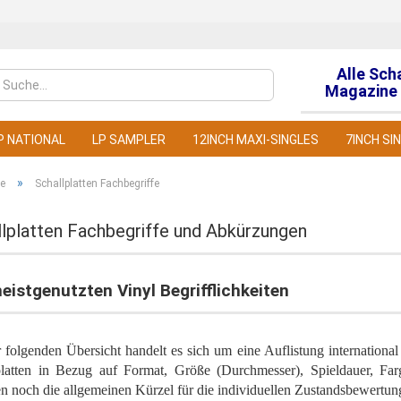
Alle Sch
Sprache auswähl
Magazine 
P NATIONAL
LP SAMPLER
12INCH MAXI-SINGLES
7INCH SI
»
te
Schallplatten Fachbegriffe
llplatten Fachbegriffe und Abkürzungen
Konto
eistgenutzten Vinyl Begrifflichkeiten
Pass
 folgenden Übersicht handelt es sich um eine Auflistung internationa
platten in Bezug auf Format, Größe (Durchmesser), Spieldauer, Far
 noch die allgemeinen Kürzel für die individuellen Zustandsbewertung