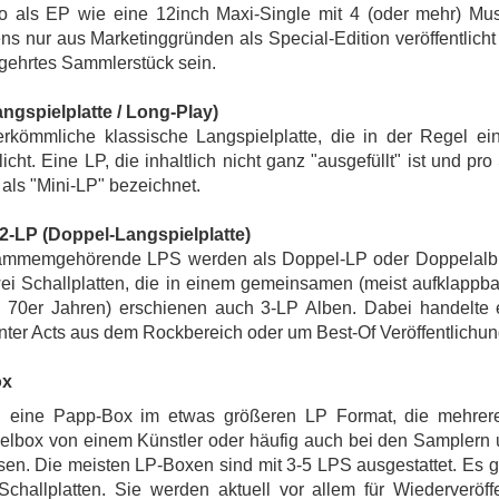
 als EP wie eine 12inch Maxi-Single mit 4 (oder mehr) Musikt
ns nur aus Marketinggründen als Special-Edition veröffentlich
gehrtes Sammlerstück sein.
ngspielplatte / Long-Play)
rkömmliche klassische Langspielplatte, die in der Regel ei
icht. Eine LP, die inhaltlich nicht ganz "ausgefüllt" ist und pr
 als "Mini-LP" bezeichnet.
 2-LP (Doppel-Langspielplatte)
ammemgehörende LPS werden als Doppel-LP oder Doppelalbum
i Schallplatten, die in einem gemeinsamen (meist aufklappba
n 70er Jahren) erschienen auch 3-LP Alben. Dabei handelte e
ter Acts aus dem Rockbereich oder um Best-Of Veröffentlichu
ox
g eine Papp-Box im etwas größeren LP Format, die mehrere L
lbox von einem Künstler oder häufig auch bei den Samplern
sen. Die meisten LP-Boxen sind mit 3-5 LPS ausgestattet. Es gi
challplatten. Sie werden aktuell vor allem für Wiederveröffe