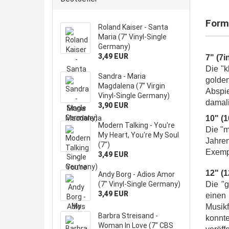
Form
Roland Kaiser - Santa
Maria (7" Vinyl-Single
Germany)
3,49 EUR
7" (7i
Die "k
Sandra - Maria
golde
Magdalena (7" Virgin
Abspi
Vinyl-Single Germany)
damali
3,90 EUR
10" (1
Modern Talking - You're
Die "m
My Heart, You're My Soul
Jahren
(7")
Exempl
3,49 EUR
12" (1
Andy Borg - Adios Amor
(7" Vinyl-Single Germany)
Die "
3,49 EUR
einen 
Musik
Barbra Streisand -
konnt
Woman In Love (7" CBS