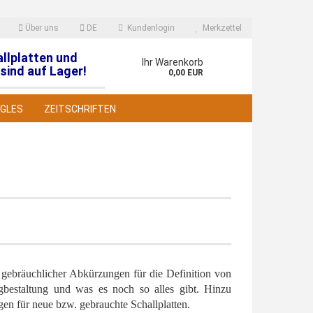
Über uns
DE
Kundenlogin
Merkzettel
allplatten und
en
Ihr Warenkorb
sind auf Lager!
0,00 EUR
NGLES
ZEITSCHRIFTEN
 erstellen
wort vergessen?
l gebräuchlicher Abkürzungen für die Definition von
gbestaltung und was es noch so alles gibt. Hinzu
en für neue bzw. gebrauchte Schallplatten.