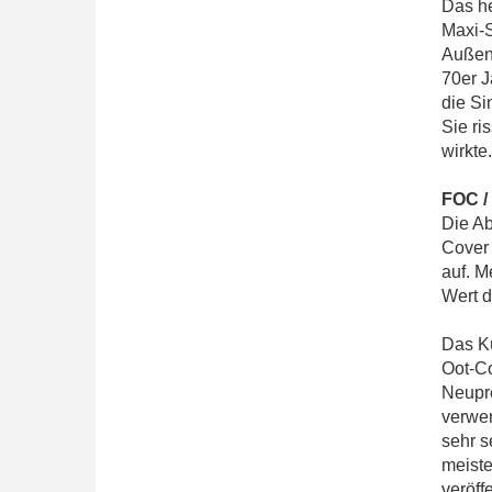
Das he
Maxi-S
Außenc
70er J
die Si
Sie ri
wirkte.
FOC / 
Die A
Cover 
auf. M
Wert d
Das K
Oot-Co
Neupre
verwen
sehr s
meist
veröff