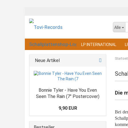
Alle
LP INTERNATIONAL
L
Startsei
Neue Artikel
Scha
Bonnie Tyler - Have You Even
Die m
Seen The Rain (7" Postercover)
9,90 EUR
Bei der
Schall
kommen
Bestseller