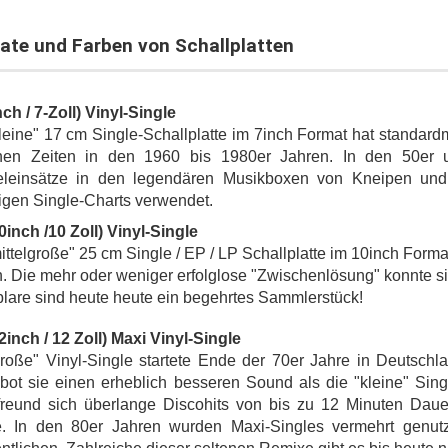
ate und Farben von Schallplatten
nch / 7-Zoll) Vinyl-Single
leine" 17 cm Single-Schallplatte im 7inch Format hat standardmä
nen Zeiten in den 1960 bis 1980er Jahren. In den 50er u
eleinsätze in den legendären Musikboxen von Kneipen und 
gen Single-Charts verwendet.
0inch /10 Zoll) Vinyl-Single
ittelgroße" 25 cm Single / EP / LP Schallplatte im 10inch For
. Die mehr oder weniger erfolglose "Zwischenlösung" konnte sic
are sind heute heute ein begehrtes Sammlerstück!
2inch / 12 Zoll) Maxi Vinyl-Single
große" Vinyl-Single startete Ende der 70er Jahre in Deutsch
bot sie einen erheblich besseren Sound als die "kleine" Sin
freund sich überlange Discohits von bis zu 12 Minuten Daue
e. In den 80er Jahren wurden Maxi-Singles vermehrt gen