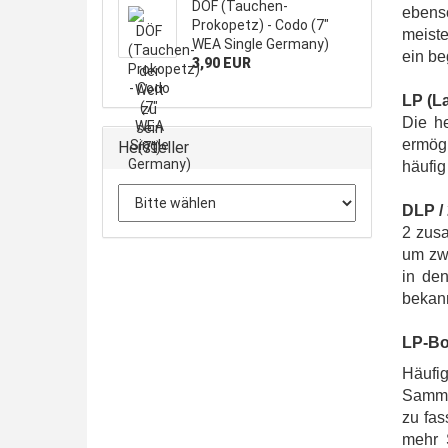
DÖF (Tauchen-
ebenso
Prokopetz) - Codo (7"
meiste
WEA Single Germany)
ein be
3,90 EUR
LP (La
Die he
ermögl
Hersteller
häufig
DLP /
2 zus
um zwe
in de
bekann
LP-B
Häufi
Samme
zu fas
mehr S