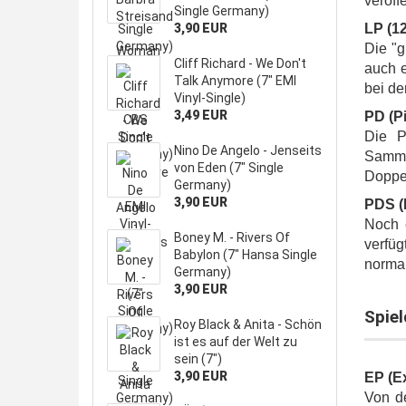
veröff
Single Germany)
3,90 EUR
LP (12
Die "g
Cliff Richard - We Don't
auch e
Talk Anymore (7" EMI
bei de
Vinyl-Single)
3,49 EUR
PD (Pi
Die P
Nino De Angelo - Jenseits
Samml
von Eden (7" Single
Doppe
Germany)
3,90 EUR
PDS (
Noch e
Boney M. - Rivers Of
verfüg
Babylon (7" Hansa Single
normal
Germany)
3,90 EUR
Spie
Roy Black & Anita - Schön
ist es auf der Welt zu
sein (7")
3,90 EUR
EP (E
Von de