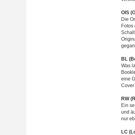
OIS (O
Die Or
Fotos 
Schall
Origin
gegang
BL (B
Was la
Bookle
eine G
Cover 
RW (R
Ein se
und äu
nur eb
LC (L