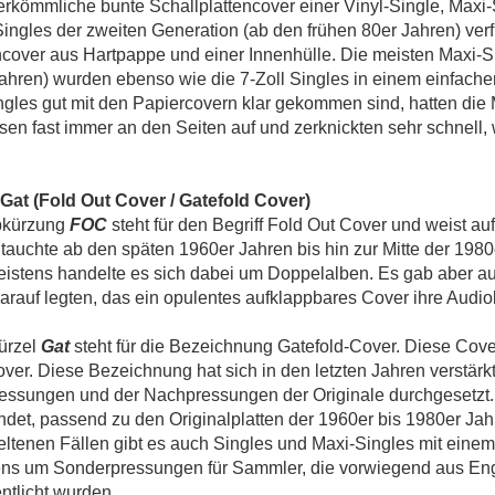
rkömmliche bunte Schallplattencover einer Vinyl-Single, Maxi-
ingles der zweiten Generation (ab den frühen 80er Jahren) verf
over aus Hartpappe und einer Innenhülle. Die meisten Maxi-Si
ahren) wurden ebenso wie die 7-Zoll Singles in einem einfach
ngles gut mit den Papiercovern klar gekommen sind, hatten die
ssen fast immer an den Seiten auf und zerknickten sehr schnell,
Gat (Fold Out Cover / Gatefold Cover)
bkürzung
FOC
steht für den Begriff Fold Out Cover und weist au
tauchte ab den späten 1960er Jahren bis hin zur Mitte der 198
eistens handelte es sich dabei um Doppelalben. Es gab aber auc
arauf legten, das ein opulentes aufklappbares Cover ihre Audiok
ürzel
Gat
steht für die Bezeichnung Gatefold-Cover. Diese Cover
ver. Diese Bezeichnung hat sich in den letzten Jahren verstärkt
ssungen und der Nachpressungen der Originale durchgesetzt. 
det, passend zu den Originalplatten der 1960er bis 1980er Jah
eltenen Fällen gibt es auch Singles und Maxi-Singles mit eine
ens um Sonderpressungen für Sammler, die vorwiegend aus En
entlicht wurden.