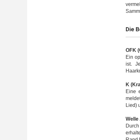
verme
Samml
Die B
OFK (
Ein op
ist. 
Haarkr
K (Kra
Eine 
meldet
Lied) 
Welle
Durch
erhalt
Rand h