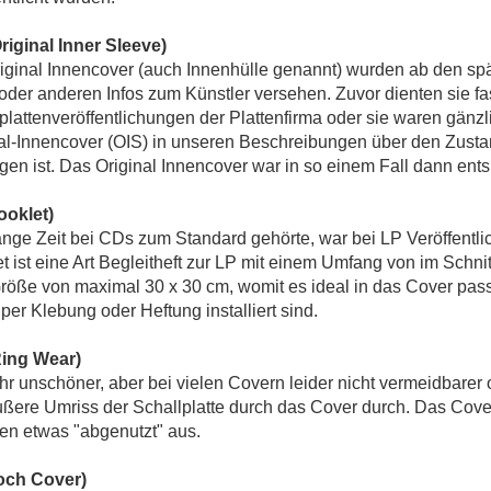
riginal Inner Sleeve)
iginal Innencover (auch Innenhülle genannt) wurden ab den sp
oder anderen Infos zum Künstler versehen. Zuvor dienten sie fa
plattenveröffentlichungen der Plattenfirma oder sie waren gänzl
al-Innencover (OIS) in unseren Beschreibungen über den Zustan
en ist. Das Original Innencover war in so einem Fall dann ents
ooklet)
nge Zeit bei CDs zum Standard gehörte, war bei LP Veröffentli
t ist eine Art Begleitheft zur LP mit einem Umfang von im Schnit
röße von maximal 30 x 30 cm, womit es ideal in das Cover passt
per Klebung oder Heftung installiert sind.
ing Wear)
hr unschöner, aber bei vielen Covern leider nicht vermeidbarer 
ßere Umriss der Schallplatte durch das Cover durch. Das Cover
en etwas "abgenutzt" aus.
och Cover)