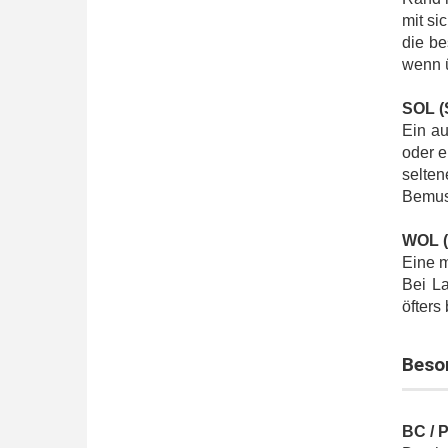
mit si
die be
wenn ü
SOL (
Ein au
oder e
selten
Bemus
WOL (
Eine m
Bei L
öfters
Beso
BC / P