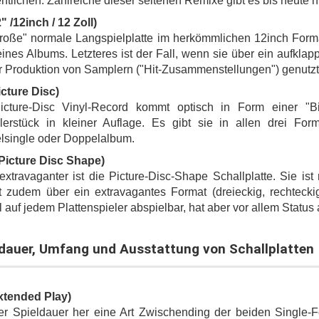
entlichen. Zahlreiche dieser seltenen Remixe gibt es bis heute 
" /12inch / 12 Zoll)
roße" normale Langspielplatte im herkömmlichen 12inch Format
ines Albums. Letzteres ist der Fall, wenn sie über ein aufkla
r Produktion von Samplern ("Hit-Zusammenstellungen") genutzt
cture Disc)
icture-Disc Vinyl-Record kommt optisch in Form einer "Bil
erstück in kleiner Auflage. Es gibt sie in allen drei For
lsingle oder Doppelalbum.
Picture Disc Shape)
xtravaganter ist die Picture-Disc-Shape Schallplatte. Sie ist 
t zudem über ein extravagantes Format (dreieckig, rechteckig
 auf jedem Plattenspieler abspielbar, hat aber vor allem Statu
ldauer, Umfang und Ausstattung von Schallplatten
xtended Play)
r Spieldauer her eine Art Zwischending der beiden Single-Fo