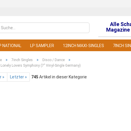
Alle Sch
Sprache auswähl
Magazine 
P NATIONAL
LP SAMPLER
12INCH MAXI-SINGLES
7INCH SI
»
»
»
te
7inch Singles
Disco / Dance
- Lonely Lovers Symphony (7" Vinyl-Single Germany)
r »
Letzter »
745
Artikel in dieser Kategorie
Konto
Pass