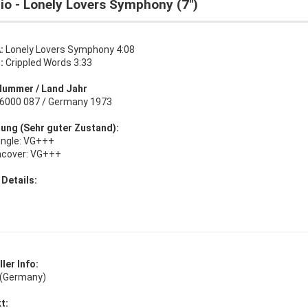
io - Lonely Lovers Symphony (7")
:
Lonely Lovers Symphony 4:08
B:
Crippled Words 3:33
Nummer / Land Jahr
s 6000 087 / Germany 1973
ung (Sehr guter Zustand):
Single: VG+++
ncover: VG+++
 Details:
ler Info:
s (Germany)
t: