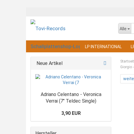
Alle
LP INTERNATIONAL
L
Startsei
Neue Artikel
Giorgio 
weite
Adriano Celentano - Veronica
Verrai (7" Teldec Single)
3,90 EUR
Hersteller