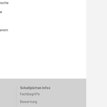
hische
ar
serem
Schallplatten Infos
Fachbegriffe
Bewertung