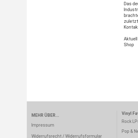
Das de
Indust
brachte
zuletzt
Kontak
Aktuell
Shop
Vinyl Fa
MEHR ÜBER...
Rock LP
Impressum
Pop & N
Widerrufsrecht / Widerrufsformular