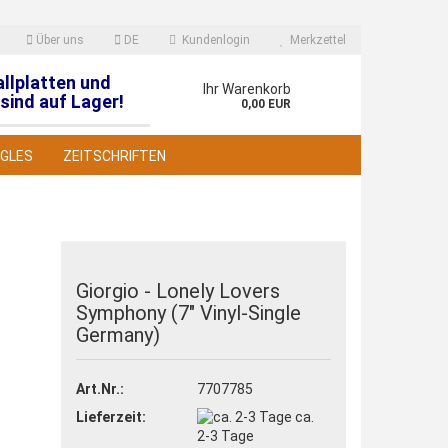
Über uns
DE
Kundenlogin
Merkzettel
allplatten und
en
Ihr Warenkorb
sind auf Lager!
0,00 EUR
NGLES
ZEITSCHRIFTEN
Giorgio - Lonely Lovers
Symphony (7" Vinyl-Single
 erstellen
Germany)
wort vergessen?
Art.Nr.:
7707785
Lieferzeit:
ca.
2-3 Tage