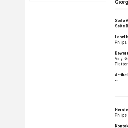
Giorg
Seite A
Seite 
Label 
Philip
Bewert
Vinyl-
Platte
Artikel
--
Herstel
Philip
Kontak