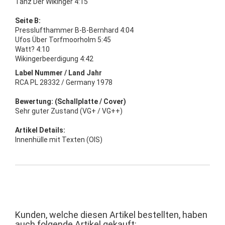
Tanz Der Wikinger 4:15
Seite B:
Presslufthammer B-B-Bernhard 4:04
Ufos Über Torfmoorholm 5:45
Watt? 4:10
Wikingerbeerdigung 4:42
Label Nummer / Land Jahr
RCA PL 28332 / Germany 1978
Bewertung: (Schallplatte / Cover)
Sehr guter Zustand (VG+ / VG++)
Artikel Details:
Innenhülle mit Texten (OIS)
Kunden, welche diesen Artikel bestellten, haben
auch folgende Artikel gekauft: