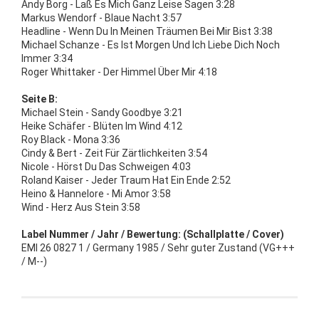
Andy Borg - Laß Es Mich Ganz Leise Sagen 3:28
Markus Wendorf - Blaue Nacht 3:57
Headline - Wenn Du In Meinen Träumen Bei Mir Bist 3:38
Michael Schanze - Es Ist Morgen Und Ich Liebe Dich Noch
Immer 3:34
Roger Whittaker - Der Himmel Über Mir 4:18
Seite B:
Michael Stein - Sandy Goodbye 3:21
Heike Schäfer - Blüten Im Wind 4:12
Roy Black - Mona 3:36
Cindy & Bert - Zeit Für Zärtlichkeiten 3:54
Nicole - Hörst Du Das Schweigen 4:03
Roland Kaiser - Jeder Traum Hat Ein Ende 2:52
Heino & Hannelore - Mi Amor 3:58
Wind - Herz Aus Stein 3:58
Label Nummer / Jahr / Bewertung: (Schallplatte / Cover)
EMI 26 0827 1 / Germany 1985 / Sehr guter Zustand (VG+++
/ M--)