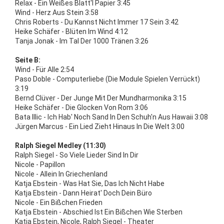
Relax - Ein Weißes Blatt'l Papier 3:45
Wind - Herz Aus Stein 3:58
Chris Roberts - Du Kannst Nicht Immer 17 Sein 3:42
Heike Schäfer - Blüten Im Wind 4:12
Tanja Jonak - Im Tal Der 1000 Tränen 3:26
Seite B:
Wind - Für Alle 2:54
Paso Doble - Computerliebe (Die Module Spielen Verrückt)
3:19
Bernd Clüver - Der Junge Mit Der Mundharmonika 3:15
Heike Schäfer - Die Glocken Von Rom 3:06
Bata Illic - Ich Hab' Noch Sand In Den Schuh'n Aus Hawaii 3:08
Jürgen Marcus - Ein Lied Zieht Hinaus In Die Welt 3:00
Ralph Siegel Medley (11:30)
Ralph Siegel - So Viele Lieder Sind In Dir
Nicole - Papillon
Nicole - Allein In Griechenland
Katja Ebstein - Was Hat Sie, Das Ich Nicht Habe
Katja Ebstein - Dann Heirat' Doch Dein Büro
Nicole - Ein Bißchen Frieden
Katja Ebstein - Abschied Ist Ein Bißchen Wie Sterben
Katja Ebstein, Nicole, Ralph Siegel - Theater