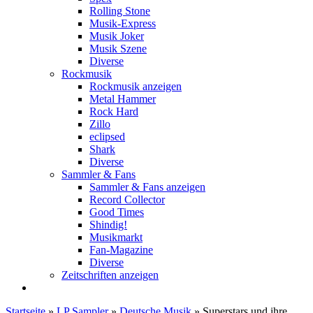
Rolling Stone
Musik-Express
Musik Joker
Musik Szene
Diverse
Rockmusik
Rockmusik anzeigen
Metal Hammer
Rock Hard
Zillo
eclipsed
Shark
Diverse
Sammler & Fans
Sammler & Fans anzeigen
Record Collector
Good Times
Shindig!
Musikmarkt
Fan-Magazine
Diverse
Zeitschriften anzeigen
Startseite
»
LP Sampler
»
Deutsche Musik
»
Superstars und ihre