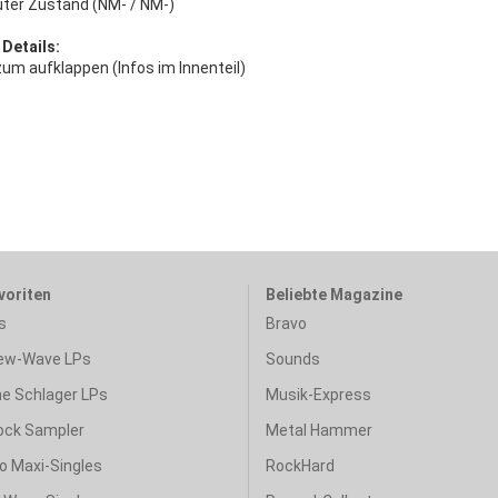
uter Zustand (NM- / NM-)
 Details:
um aufklappen (Infos im Innenteil)
voriten
Beliebte Magazine
s
Bravo
ew-Wave LPs
Sounds
e Schlager LPs
Musik-Express
ock Sampler
Metal Hammer
o Maxi-Singles
RockHard