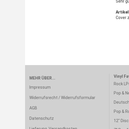
Sehr g
Artikel
Cover z
Vinyl Fa
MEHR ÜBER...
Rock LP
Impressum
Pop & N
Widerrufsrecht / Widerrufsformular
Deutsch
AGB
Pop & R
Datenschutz
12" Disc
Lieferung, Versandkosten,