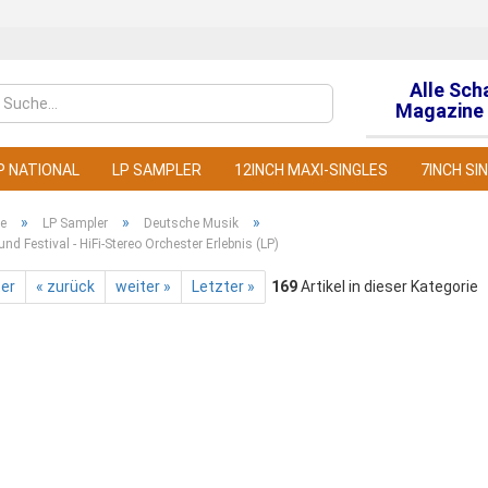
Alle Sch
Sprache auswähl
Magazine 
P NATIONAL
LP SAMPLER
12INCH MAXI-SINGLES
7INCH SI
»
»
»
te
LP Sampler
Deutsche Musik
nd Festival - HiFi-Stereo Orchester Erlebnis (LP)
ter
« zurück
weiter »
Letzter »
169
Artikel in dieser Kategorie
Konto
Pass