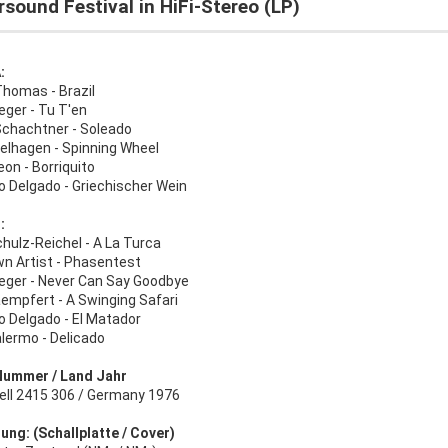
sound Festival in HiFi-Stereo (LP)
:
Thomas - Brazil
eger - Tu T'en
Schachtner - Soleado
delhagen - Spinning Wheel
on - Borriquito
o Delgado - Griechischer Wein
:
chulz-Reichel - A La Turca
n Artist - Phasentest
eger - Never Can Say Goodbye
aempfert - A Swinging Safari
o Delgado - El Matador
lermo - Delicado
Nummer / Land Jahr
ell 2415 306 / Germany 1976
ung: (Schallplatte / Cover)