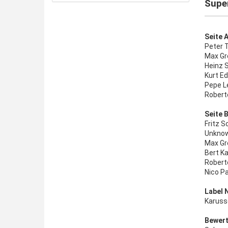
Super
Seite A
Peter 
Max Gr
Heinz 
Kurt E
Pepe Le
Robert
Seite B
Fritz S
Unknow
Max Gr
Bert K
Robert
Nico Pa
Label 
Karuss
Bewert