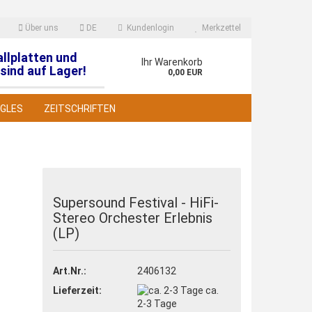
Über uns
DE
Kundenlogin
Merkzettel
allplatten und
en
Ihr Warenkorb
sind auf Lager!
0,00 EUR
NGLES
ZEITSCHRIFTEN
Supersound Festival - HiFi-
Stereo Orchester Erlebnis
 erstellen
(LP)
wort vergessen?
Art.Nr.:
2406132
Lieferzeit:
ca.
2-3 Tage