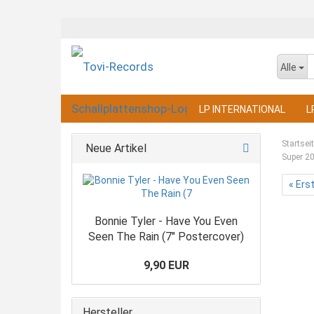
Alle
LP INTERNATIONAL
L
Startsei
Neue Artikel
Super 20
« Ers
Bonnie Tyler - Have You Even
Seen The Rain (7" Postercover)
9,90 EUR
Hersteller