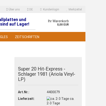
Über uns
DE
Kundenlogin
Merkzettel
allplatten und
en
Ihr Warenkorb
sind auf Lager!
0,00 EUR
NGLES
ZEITSCHRIFTEN
Super 20 Hit-Express -
Schlager 1981 (Ariola Vinyl-
 erstellen
LP)
wort vergessen?
Art.Nr.:
4400079
Lieferzeit:
ca.
2-3 Tage