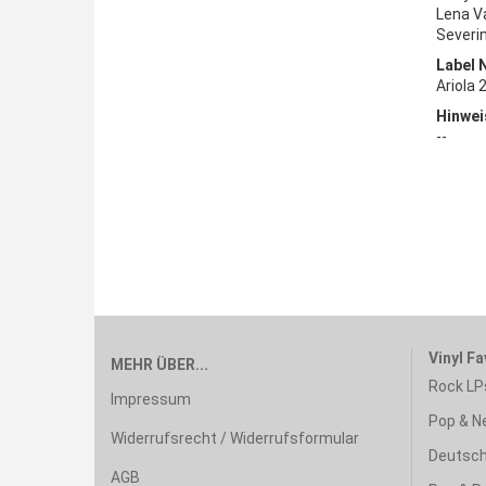
Lena Va
Severin
Label 
Ariola
Hinwei
--
Vinyl Fa
MEHR ÜBER...
Rock LP
Impressum
Pop & N
Widerrufsrecht / Widerrufsformular
Deutsch
AGB