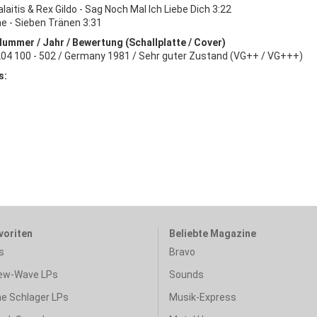
laitis & Rex Gildo - Sag Noch Mal Ich Liebe Dich 3:22
e - Sieben Tränen 3:31
Nummer / Jahr / Bewertung (Schallplatte / Cover)
 204 100 - 502 / Germany 1981 / Sehr guter Zustand (VG++ / VG+++)
s:
voriten
Beliebte Magazine
s
Bravo
ew-Wave LPs
Sounds
e Schlager LPs
Musik-Express