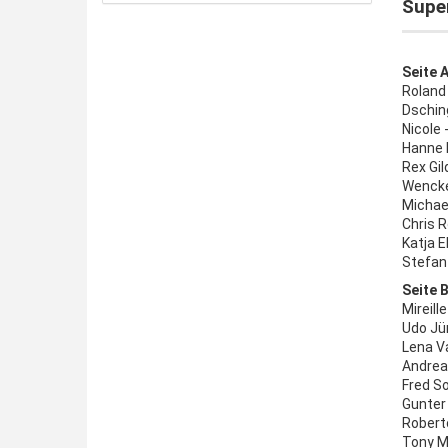
Super
Seite A
Roland 
Dsching
Nicole 
Hanne H
Rex Gil
Wencke
Michael
Chris R
Katja 
Stefan 
Seite B
Mireill
Udo Jür
Lena Va
Andrea
Fred So
Gunter 
Roberto
Tony M