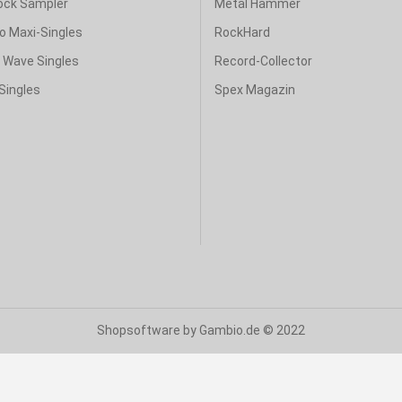
ock Sampler
Metal Hammer
o Maxi-Singles
RockHard
& Wave Singles
Record-Collector
Singles
Spex Magazin
Shopsoftware
by Gambio.de © 2022