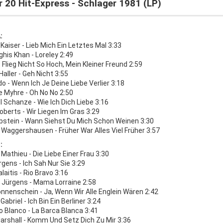
 20 Hit-Express - Schlager 1981 (LP)
:
Kaiser - Lieb Mich Ein Letztes Mal 3:33
his Khan - Loreley 2:49
- Flieg Nicht So Hoch, Mein Kleiner Freund 2:59
aller - Geh Nicht 3:55
do - Wenn Ich Je Deine Liebe Verlier 3:18
 Myhre - Oh No No 2:50
 Schanze - Wie Ich Dich Liebe 3:16
oberts - Wir Liegen Im Gras 3:29
Ebstein - Wann Siehst Du Mich Schon Weinen 3:30
Waggershausen - Früher War Alles Viel Früher 3:57
:
e Mathieu - Die Liebe Einer Frau 3:30
gens - Ich Sah Nur Sie 3:29
laitis - Rio Bravo 3:16
 Jürgens - Mama Lorraine 2:58
nnenschein - Ja, Wenn Wir Alle Englein Wären 2:42
Gabriel - Ich Bin Ein Berliner 3:24
 Blanco - La Barca Blanca 3:41
arshall - Komm Und Setz Dich Zu Mir 3:36