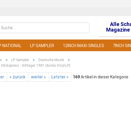
Alle Sch
Sprache auswähl
Magazine 
P NATIONAL
LP SAMPLER
12INCH MAXI-SINGLES
7INCH SI
»
»
»
te
LP Sampler
Deutsche Musik
 Hit-Express - Schlager 1981 (Ariola Vinyl-LP)
ter
« zurück
weiter »
Letzter »
169
Artikel in dieser Kategorie
Konto
Pass